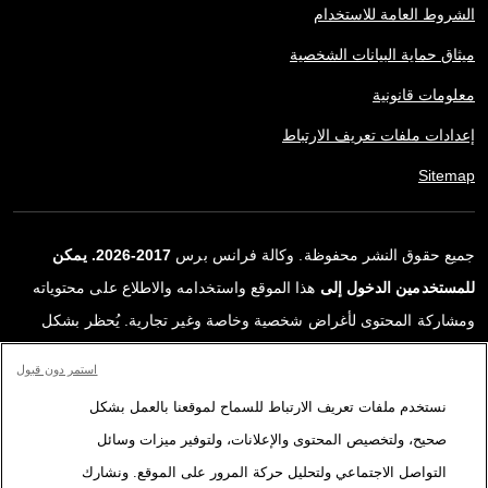
الشروط العامة للاستخدام
ميثاق حماية البيانات الشخصية
معلومات قانونية
إعدادات ملفات تعريف الارتباط
Sitemap
جميع حقوق النشر محفوظة. وكالة فرانس برس
2017-2026. يمكن
للمستخدمين الدخول إلى
هذا الموقع واستخدامه والاطلاع على محتوياته
ومشاركة المحتوى لأغراض شخصية وخاصة وغير تجارية. يُحظر بشكل
قاطع أي استعمالٍ آخر، ولا سيما نشر أو توزيع أو استخدام محتوى هذا
استمر دون قبول
الموقع، كليًا أو جزئيًا، لأي غرض آخر و/أو بأي وسيلة أخرى، دون اتفاقية
نستخدم ملفات تعريف الارتباط للسماح لموقعنا بالعمل بشكل
ترخيص محددة موقعة مع وكالة فرانس برس. المواد والروابط الواردة في
صحيح، ولتخصيص المحتوى والإعلانات، ولتوفير ميزات وسائل
التقارير، والتي لم تنتجها وكالة فرانس برس، مستخدمة فقط وبالقدر
التواصل الاجتماعي ولتحليل حركة المرور على الموقع. ونشارك
اللازم كعناصر إثبات لمحتوى هذه التقارير. لم تحصل فرانس برس على أي