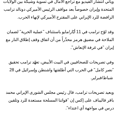
ويأتي انتشار الفيديو مع تراجع الآمال في تسوية وشيكة بين الولايات
المتحدة وإيران خصوصاً بعد مواقف الرئيس الأميركي دونالد ترامب
الرافضة للرد الإيراني على المقترح الأميركي لإنهاء الحرب.
وقد لوّح ترامب في 11 أيّار/مايو باستئناف "عملية الحرية" لضمان
الملاحة في مضيق هرمز محذّراً من أن اتفاق وقف إطلاق النار مع
إيران "في غرفة الإنعاش".
وفي تصريحات للصحافيين في البيت الأبيض، تعهّد ترامب تحقيق
"نصر كامل" في الحرب التي أطلقتها واشنطن وإسرائيل في 28
شباط/فبراير.
وبعيد تصريحات ترامب، قال رئيس مجلس الشورى الإيراني محمد
باقر قاليباف على إكس إن "قواتنا المسلحة مستعدة للرد وتلقين
درس في مواجهة أي اعتداء".