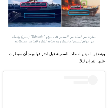
مقارنة بين لقطة من الفيديو على موقع "Tubantia" (يمين) ولقطة
من موقع إنستغرام (يسار) مع اضافة إشارة للعناصر المتطابقة
ويتضمّن الفيديو لقطات للسفينة قبل احتراقها وبعد أن سيطرت
عليها النيران ليلاً.