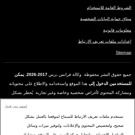
الشروط العامة للاستخدام
ميثاق حماية البيانات الشخصية
معلومات قانونية
إعدادات ملفات تعريف الارتباط
Sitemap
جميع حقوق النشر محفوظة. وكالة فرانس برس
2017-2026. يمكن
للمستخدمين الدخول إلى
هذا الموقع واستخدامه والاطلاع على محتوياته
ومشاركة المحتوى لأغراض شخصية وخاصة وغير تجارية. يُحظر بشكل
قاطع أي استعمالٍ آخر، ولا سيما نشر أو توزيع أو استخدام محتوى هذا
استمر دون قبول
الموقع، كليًا أو جزئيًا، لأي غرض آخر و/أو بأي وسيلة أخرى، دون اتفاقية
نستخدم ملفات تعريف الارتباط للسماح لموقعنا بالعمل بشكل
ترخيص محددة موقعة مع وكالة فرانس برس. المواد والروابط الواردة في
صحيح، ولتخصيص المحتوى والإعلانات، ولتوفير ميزات وسائل
التقارير، والتي لم تنتجها وكالة فرانس برس، مستخدمة فقط وبالقدر
التواصل الاجتماعي ولتحليل حركة المرور على الموقع. ونشارك