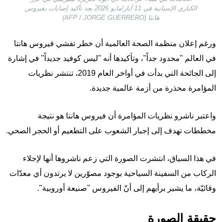
الكناري الإسبانية في 11 أيار/مايو 2026 بعد تأكيد إصابات بفيروس
هانتا (AFP / JORGE GUERRERO)
ورغم إعلان منظمة الصحة العالمية أن خطر تفشي فيروس هانتا
في العالم "محدود جداً"، وتأكيدها أنه "ليس كوفيد جديداً" في إشارة
إلى الجائحة التي بدأت في أواخر العام 2019، تنتشر نظريات
المؤامرة محذرة من أزمة عالمية جديدة.
واعتبر ناشرو نظريات المؤامرة أن فيروس هانتا هو نتيجة
مخططات تهدف إلى إجبار الشعوب على التطعيم أو الحجر الصحي.
في هذا السياق، انتشرت الصورة التي زعم ناشروها أنها لإجلاء
الركاب من السفينة السياحية بوجود مصوّرين لا يرتدون أي معدّات
وقائيّة، ما يشير برأيهم إلى أنّ الفيروس "صنيعة أوروبية".
حقيقة الصورة