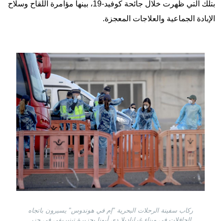
بتلك التي ظهرت خلال جائحة كوفيد-19، بينها مؤامرة اللقاح وسلاح
الإبادة الجماعية والعلاجات المعجزة.
Image
ركاب سفينة الرحلات البحرية "إم في هوندوس" يسيرون باتجاه
الحافلات في ميناء غراناديلا دي أبونا بجزيرة تينيريفي في جزر