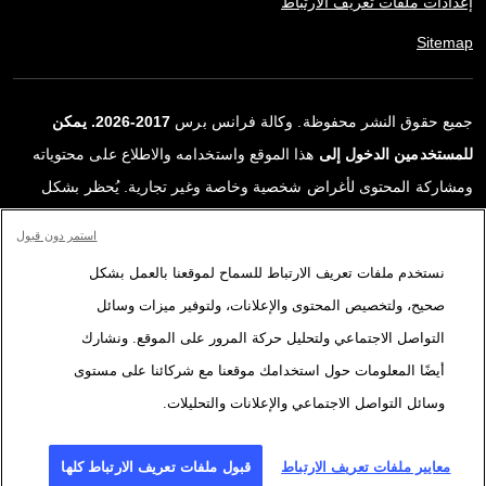
إعدادات ملفات تعريف الارتباط
Sitemap
جميع حقوق النشر محفوظة. وكالة فرانس برس
2017-2026. يمكن
للمستخدمين الدخول إلى
هذا الموقع واستخدامه والاطلاع على محتوياته
ومشاركة المحتوى لأغراض شخصية وخاصة وغير تجارية. يُحظر بشكل
قاطع أي استعمالٍ آخر، ولا سيما نشر أو توزيع أو استخدام محتوى هذا
استمر دون قبول
الموقع، كليًا أو جزئيًا، لأي غرض آخر و/أو بأي وسيلة أخرى، دون اتفاقية
نستخدم ملفات تعريف الارتباط للسماح لموقعنا بالعمل بشكل
ترخيص محددة موقعة مع وكالة فرانس برس. المواد والروابط الواردة في
صحيح، ولتخصيص المحتوى والإعلانات، ولتوفير ميزات وسائل
التقارير، والتي لم تنتجها وكالة فرانس برس، مستخدمة فقط وبالقدر
التواصل الاجتماعي ولتحليل حركة المرور على الموقع. ونشارك
اللازم كعناصر إثبات لمحتوى هذه التقارير. لم تحصل فرانس برس على أي
أيضًا المعلومات حول استخدامك موقعنا مع شركائنا على مستوى
حقوق من المؤلفين أو مالكي حقوق النشر لهذا المحتوى ولا تتحمّل أي
وسائل التواصل الاجتماعي والإعلانات والتحليلات.
مسؤوليّة في هذا الصدد. وكالة فرانس برس وشعارها علامتان تجاريتان
مسجلتان.
معايير ملفات تعريف الارتباط
قبول ملفات تعريف الارتباط كلها