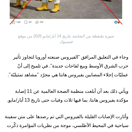
صورة ملتقطة من الشاشة بتاريخ 14 أيار/مايو 2026 من موقع
فيسبوك
وجاء في التعليق المرافق "الفيروس صنعته أوروبا لتجاوز تأثير
حرب الشرق الأوسط وبيع لقاحات جديدة". في تلميح إلى أنّ
عمليّات إجلاء المصابين بفيروس هانتا هي مجرّد "مشاهد تمثيليّة".
ويأتي ذلك بعد أن أبلغت منظمة الصحة العالمية عن 11 إصابة
مؤكدة بفيروس هانتا، بما فيها ثلاث وفيات حتى تاريخ 13 أيار/مايو.
وأثارت الإصابات القليلة بالفيروس التي تم رصدها على متن سفينة
سياحية في المحيط الأطلسي، موجة من نظريات المؤامرة ذكّرت