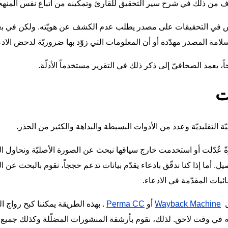
دف من ذلك في شرح سير التحقيق للقارئ وتمكينه من اتباع نفس المنهجي
س في التحقيقات على مصدر يطلب عدم الكشف عن هويّته. ولكن في بعض 
مة المصدر مهدّدة أو أن المعلومات التي زوّد بها ضروريّة لدحض الادع
 يعمد الصحافيّ إلى ذكر ذلك في التقرير مستخدماً الأدلّة.
ات
 التقليديّة وعدد من الأدوات البسيطة والبداهة والكثير من الحذر.
ّ عُدّلت أو استخدمت خارج سياقها نبحث عن الصورة الأصليّة ونحاول ال
 أما إذا كنا ندقّق بادعاء يقدّم بيانات تدعم حججاً، نقوم بالبحث عن ا
يات المقدّمة في الادعاء.
ل
Wayback Machine
أو
Perma CC
. بهذه الطريقة يمكننا كبح رواج ا
وقت لاحق. لذلك، نقوم بأرشفة المنشورات المضلّلة وكذلك جميع الأدلّ