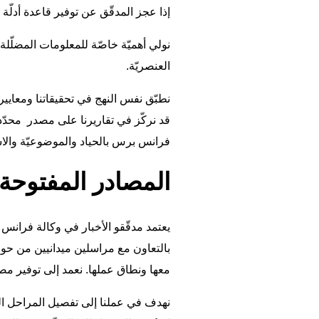
إذا عجز المدقّق عن توفير قاعدة أدلّة متي
نولي أهميّة خاصّة للمعلومات المضلّلة 
العنصريّة.
نطبّق نفس النهج في تحقيقاتنا ومعايير
قد نركّز في تقاريرنا على مصدر محدّد إ
فرانس برس بالحياد والموضوعيّة والاس
المصادر المفتوحة
يعتمد مدقّقو الأخبار في وكالة فرانس 
بالتعاون مع مراسلين ميدانيين من حول 
معها ونطاق عملها. نعمد إلى توفير مص
نهدف في عملنا إلى تفصيل المراحل الت