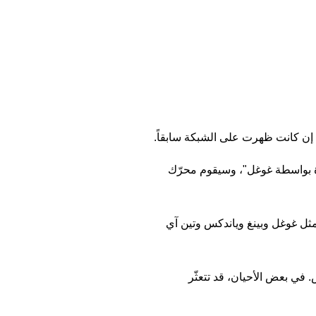
 إن كانت ظهرت على الشبكة سابقاً.
ة بواسطة غوغل"، وسيقوم محرّك
ثل غوغل وبينغ وياندكس وتين آي
. في بعض الأحيان، قد تتعثّر