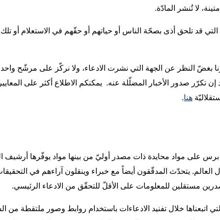
نة، لا تُنشر المادّة.
التي قد تلحق أذى بصحّة الناس أو حياتهم أو حقّهم في الاستعلام أو تلك 
نا بغضّ النظر عن الجهة التي نشرت الادعاء، ولا نركّز على مرشّح واحد
ن تكرّر صدور الأخبار المضلّلة عنه. يمكنكم الاطلاع أكثر على المعايير ا
تقلاليّة
هنا
.
برس على مواد محايدة ذات مصدر أوليّ من بينها مواد يوفّرها أرشيف الو
العالم. يتحدّث المدقّقون أيضاً مع خبراء وينقلون آراءهم في التحقيقا
درين مستقلين للمعلومات على الأقلّ للتحقّق من الادعاء الرئيسي.
ي اتبعناها خلال تفنيد الادعاءات باستخدام روابط وصور ملتقطة من ا