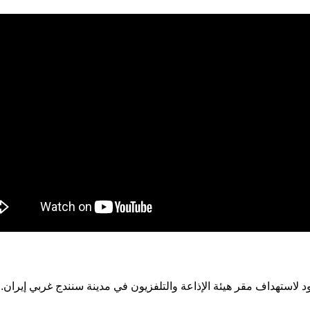
د لاستهداف مقر هيئة الإذاعة والتلفزيون في مدينة سنندج غربي إيران.