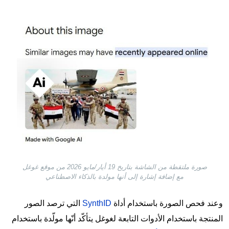
Image
صورة ملتقطة من الشاشة بتاريخ 19 أيار/مايو 2026 من موقع غوغل
مع إضافة إشارة إلى أنها مولدة بالذكاء الاصطناعي
وعند فحص الصورة باستخدام أداة
SynthID
التي ترصد الصور
المنتجة باستخدام الأدوات التابعة لغوغل يتأكّد أنّها مولّدة باستخدام