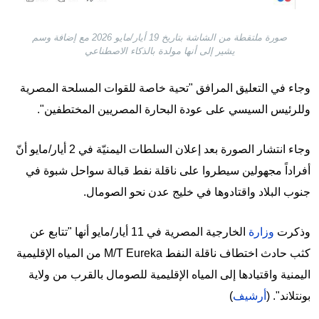
صورة ملتقطة من الشاشة بتاريخ 19 أيار/مايو 2026 مع إضافة وسم
يشير إلى أنها مولدة بالذكاء الاصطناعي
وجاء في التعليق المرافق "تحية خاصة للقوات المسلحة المصرية
وللرئيس السيسي على عودة البحارة المصريين المختطفين".
وجاء انتشار الصورة بعد إعلان السلطات اليمنيّة في 2 أيار/مايو أنّ
أفراداً مجهولين سيطروا على ناقلة نفط قبالة سواحل شبوة في
جنوب البلاد واقتادوها في خليج عدن نحو الصومال.
وذكرت
وزارة
الخارجية المصرية في 11 أيار/مايو أنها "تتابع عن
كثب حادث اختطاف ناقلة النفط M/T Eureka من المياه الإقليمية
اليمنية واقتيادها إلى المياه الإقليمية للصومال بالقرب من ولاية
بونتلاند". (
أرشيف
)