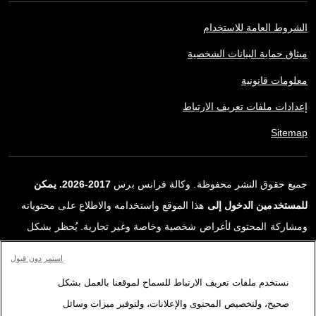
الشروط العامة للاستخدام
ميثاق حماية البيانات الشخصية
معلومات قانونية
إعدادات ملفات تعريف الارتباط
Sitemap
جميع حقوق النشر محفوظة. وكالة فرانس برس
2017-2026. يمكن
للمستخدمين الدخول إلى
هذا الموقع واستخدامه والاطلاع على محتوياته
ومشاركة المحتوى لأغراض شخصية وخاصة وغير تجارية. يُحظر بشكل
قاطع أي استعمالٍ آخر، ولا سيما نشر أو توزيع أو استخدام محتوى هذا
استمر دون قبول
الموقع، كليًا أو جزئيًا، لأي غرض آخر و/أو بأي وسيلة أخرى، دون اتفاقية
نستخدم ملفات تعريف الارتباط للسماح لموقعنا بالعمل بشكل
ترخيص محددة موقعة مع وكالة فرانس برس. المواد والروابط الواردة في
صحيح، ولتخصيص المحتوى والإعلانات، ولتوفير ميزات وسائل
التقارير، والتي لم تنتجها وكالة فرانس برس، مستخدمة فقط وبالقدر