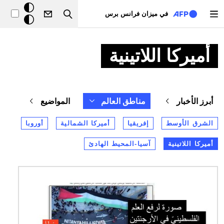
تجاوز إلى المحتوى الرئيسي
خلفيّة
في ميزان فرانس برس
Search
داكنة
أميركا اللاتينية
أبرز الأخبار
مناطق العالم
المواضيع
الشرق الأوسط
إفريقيا
أميركا الشمالية
أوروبا
أميركا اللاتينية
آسيا-المحيط الهادئ
الصورة