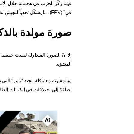
فيما ركّز الحزب في هجماته خلال الأ
في" (FPV)، ما يشكّل تحدياً للجيش نظراً لصعوبة التعامل معها قبل بلوغ أهدافها.
صورة مولدة بالذك
إلا أنّ الصورة المتداولة ليست حقيقية،
المشوّه.
وبالمقارنة مع ناقلة الجند "نامر" الت
إضافةً إلى اختلافات في الكتابات الظاه
Image