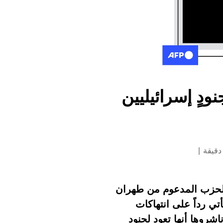
ودٍ إسرائيليين
ائيل، يواصل الحزب المدعوم من طهران
تي رداً على انتهاكات
روها أنها تعود لجنود