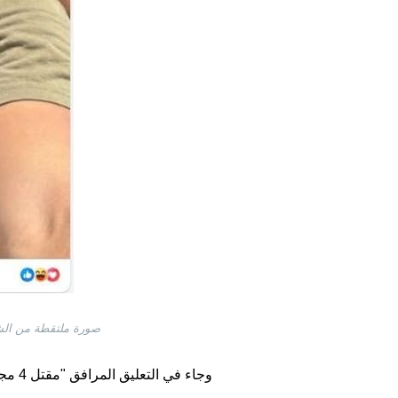
صورة ملتقطة من الشاشة بتاريخ 25 أيار/مايو 2026 من موقع فيسبوك مع إضافة
وجاء في التعليق المرافق "مقتل 4 مجندين ومجندتين إثر هجوم مباغت أثناء تصوير لقطة تذكارية".