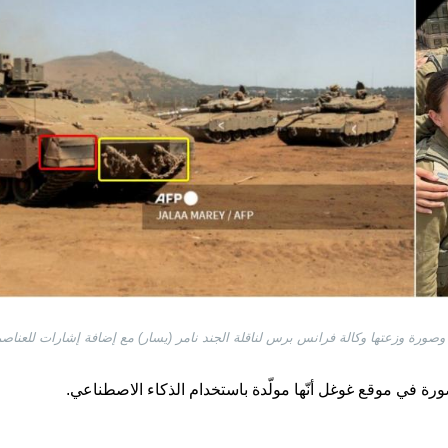
) وصورة وزعتها وكالة فرانس برس لناقلة الجند نامر (يسار) مع إضافة إشارات للعناص
ة في موقع غوغل أنّها مولّدة باستخدام الذكاء الاصطناعي.