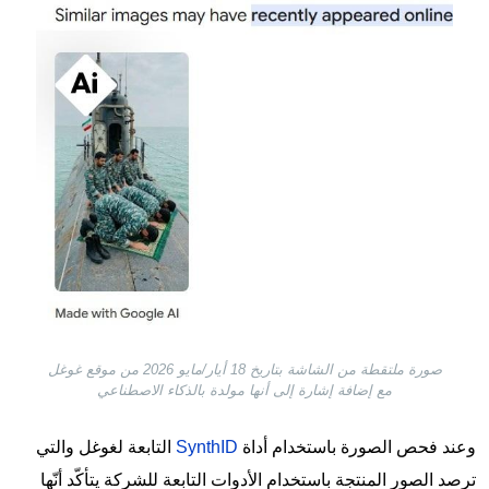
صورة ملتقطة من الشاشة بتاريخ 18 أيار/مايو 2026 من موقع غوغل
مع إضافة إشارة إلى أنها مولدة بالذكاء الاصطناعي
وعند فحص الصورة باستخدام أداة
SynthID
التابعة لغوغل والتي
ترصد الصور المنتجة باستخدام الأدوات التابعة للشركة يتأكّد أنّها