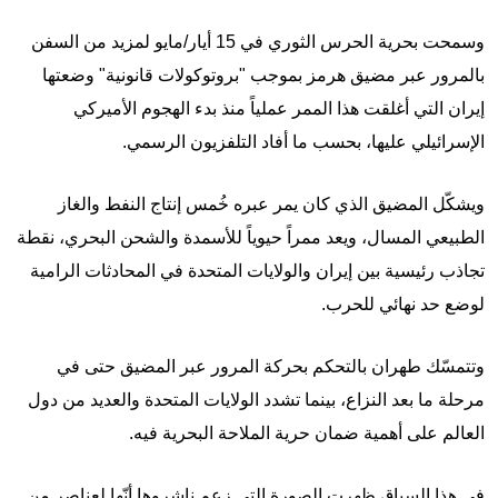
وسمحت بحرية الحرس الثوري في 15 أيار/مايو لمزيد من السفن
بالمرور عبر مضيق هرمز بموجب "بروتوكولات قانونية" وضعتها
إيران التي أغلقت هذا الممر عملياً منذ بدء الهجوم الأميركي
الإسرائيلي عليها، بحسب ما أفاد التلفزيون الرسمي.
ويشكّل المضيق الذي كان يمر عبره خُمس إنتاج النفط والغاز
الطبيعي المسال، ويعد ممراً حيوياً للأسمدة والشحن البحري، نقطة
تجاذب رئيسية بين إيران والولايات المتحدة في المحادثات الرامية
لوضع حد نهائي للحرب.
وتتمسّك طهران بالتحكم بحركة المرور عبر المضيق حتى في
مرحلة ما بعد النزاع، بينما تشدد الولايات المتحدة والعديد من دول
العالم على أهمية ضمان حرية الملاحة البحرية فيه.
في هذا السياق ظهرت الصورة التي زعم ناشروها أنّها لعناصر من