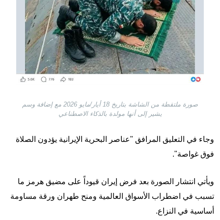
صورة ملتقطة من الشاشة بتاريخ 18 أيار/مايو 2026 مع إضافة وسم
يشير إلى أنها مولدة بالذكاء الاصطناعي
وجاء في التعليق المرافق "عناصر البحرية الإيرانية يؤدون الصلاة
فوق غواصة".
ويأتي انتشار الصورة بعد فرض إيران قيوداً على مضيق هرمز ما
تسبب في اضطراب الأسواق العالمية ومنح طهران ورقة مساومة
أساسية في النزاع.