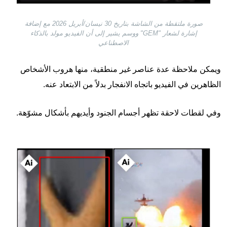
صورة ملتقطة من الشاشة بتاريخ 30 نيسان/أبريل 2026 مع إضافة
إشارة لشعار "GEM" ووسم يشير إلى أن الفيديو مولد بالذكاء
الاصطناعي
ويمكن ملاحظة عدة عناصر غير منطقية، منها هروب الأشخاص
الظاهرين في الفيديو باتجاه الانفجار بدلاً من الابتعاد عنه.
وفي لقطات لاحقة تظهر أجسام الجنود وأيديهم بأشكال مشوّهة.
Image