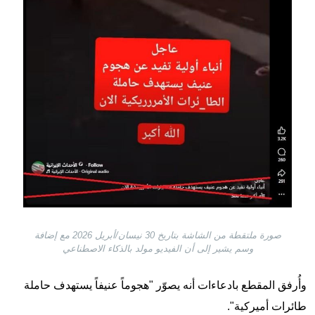
صورة ملتقطة من الشاشة بتاريخ 30 نيسان/أبريل 2026 مع إضافة
وسم يشير إلى أن الفيديو مولد بالذكاء الاصطناعي
وأُرفق المقطع بادعاءات أنه يصوّر "هجوماً عنيفاً يستهدف حاملة
طائرات أميركية".