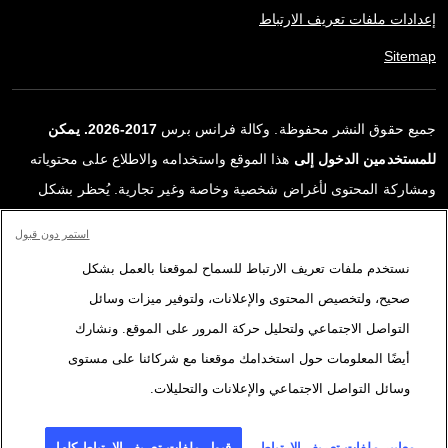
إعدادات ملفات تعريف الارتباط
Sitemap
جميع حقوق النشر محفوظة. وكالة فرانس برس
2017-2026. يمكن
للمستخدمين الدخول إلى
هذا الموقع واستخدامه والاطلاع على محتوياته
ومشاركة المحتوى لأغراض شخصية وخاصة وغير تجارية. يُحظر بشكل
قاطع أي استعمالٍ آخر، ولا سيما نشر أو توزيع أو استخدام محتوى هذا
استمر دون قبول
الموقع، كليًا أو جزئيًا، لأي غرض آخر و/أو بأي وسيلة أخرى، دون اتفاقية
نستخدم ملفات تعريف الارتباط للسماح لموقعنا بالعمل بشكل
ترخيص محددة موقعة مع وكالة فرانس برس. المواد والروابط الواردة في
صحيح، ولتخصيص المحتوى والإعلانات، ولتوفير ميزات وسائل
التقارير، والتي لم تنتجها وكالة فرانس برس، مستخدمة فقط وبالقدر
التواصل الاجتماعي ولتحليل حركة المرور على الموقع. ونشارك
اللازم كعناصر إثبات لمحتوى هذه التقارير. لم تحصل فرانس برس على أي
أيضًا المعلومات حول استخدامك موقعنا مع شركائنا على مستوى
حقوق من المؤلفين أو مالكي حقوق النشر لهذا المحتوى ولا تتحمّل أي
وسائل التواصل الاجتماعي والإعلانات والتحليلات.
مسؤوليّة في هذا الصدد. وكالة فرانس برس وشعارها علامتان تجاريتان
مسجلتان.
معايير ملفات تعريف الارتباط
قبول ملفات تعريف الارتباط كلها