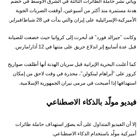
ويأتي نشر حاملة الطائرات الثالثة في الشرق الأوسط في خضم
هدنة مستمرة منذ أكثر من أسبوعين، أوقفت الضربات الجوية
الأميركية-الإسرائيلية على إيران والتي بدأت في 28 شباط/فبراير.
وكانت "جيرالد فورد" قد أبحرت إلى كرواتيا حيث خضعت للصيانة
قبل عدة أسابيع إثر اندلاع حريق على متنها في 12 آذار/مارس.
كما أعلنت البحرية الإيرانية قبل سريان الهدنة أنها أطلقت صواريخ
كروز على "أبراهام لينكولن"، محذرة في وقت لاحق من إمكان
استهدافها إذا أصبحت في مرمى نيران الجمهورية الإسلامية.
فيديو مولّد بالذكاء الاصطناعي
إلا أن الفيديو المتداول على أنه يصوّر استهداف حاملة طائرات
أميركية مولّد باستخدام الذكاء الاصطناعي.