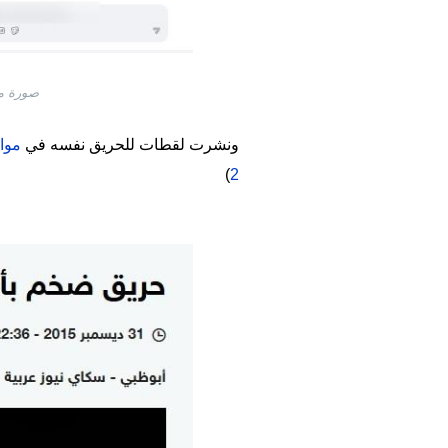
صورة ملتقطة من الشاش
ونشرت لقطات للحريق نفسه في
موا
)
2
Image