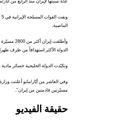
عدّة نسبتها لإيران منذ الرابع من أيّار/مايو 2026، على الرغم من وقف إطلاق النار الهش الساري منذ 8 نيسان/أبريل في حرب الش
و
الماضية.
الدولة الأكثر استهدافاً من طرف طهران
وتكبّدت الدولة الخليجية خسائر مادي
وفي العاشر من أيّار/مايو أعلنت وزارة
مسيّرتين قادمتين من إيران".
حقيقة الفيديو