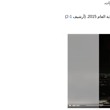
ات.
20. (أرشيف
1
-
2
)