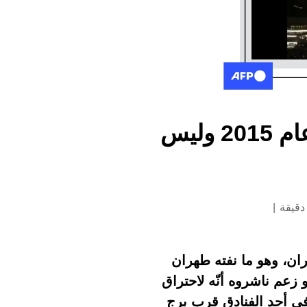
هذا الفيديو يعود لحريقٍ في دبي ليلة رأس السنة عام 2015 وليس
منذ الرابع من أيّار/مايو 2026 نسبتها إلى إيران، وهو ما نفته طهران
 زعم ناشروه أنّه لاحتراق
 في أحد الفنادق قرب برج