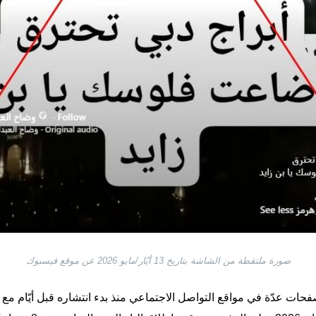
صورة ملتقطة من الشاشة بتاريخ 13 أيّار/مايو 2026 عن موقع فيسبوك
ات عدّة في مواقع التواصل الاجتماعي منذ بدء انتشاره قبل أيّام مع 