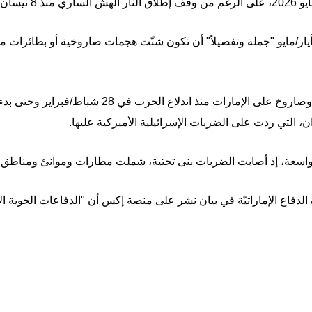
رق الأوسط.
نفت القوات المسلحة الإيرانية في 5 أيار/مايو "جملة وتفصيلاً" أن تكون شنّت هجمات صاروخية أو
وأطلقت إيران أكثر من 2800 مسيّرة وصاروخ على الإمارا
، التي ردت على الضربات الإسرائيلية الأميركية عليها.
ة واسعة، إذ أصابت الضربات بنى تحتية، شملت مطارات وموانئ ومناطق
 الدفاع الإماراتيّة في بيان نشر على منصة إكس أن "الدفاعات الجوية ال