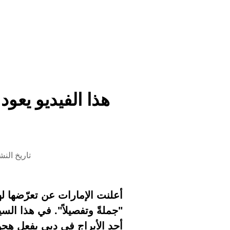
تاريخ النشر 14 مايو 2026 الساع
"جملةً وتفصيلاً". في هذا الس
أحد الأبراج في دبي بفعل هجوم