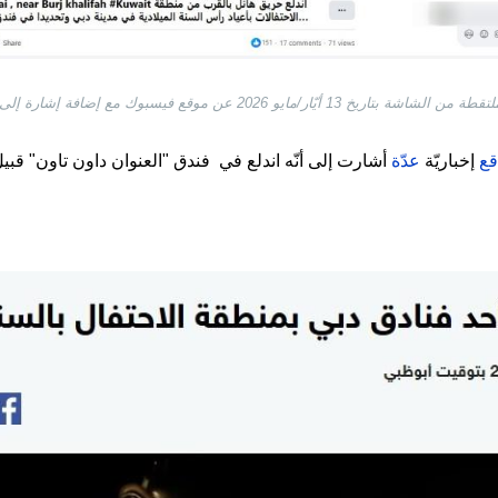
ة بتاريخ 13 أيّار/مايو 2026 عن موقع فيسبوك مع إضافة إشارة إلى التاريخ
قع
إخباريّة
عدّة
أشارت إلى أنّه اندلع في فندق "العنوان داون تاون" قب