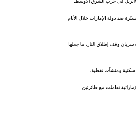
 بطائرات مسيّرة ضد دولة الإمارات خلال الأيام
ت منذ اندلاع الحرب في 28 شباط/فبراير وحتى بدء سريان وقف إطلاق النار، ما جعلها
 سكنية ومنشآت نفطية.
إماراتية تعاملت مع طائرتين