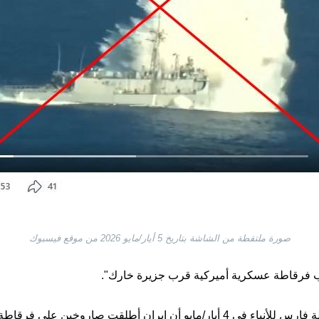
صورة ملتقطة من الشاشة بتاريخ 5 أيار/مايو 2026 من موقع فيسبوك
يب فرقاطة عسكرية أميركية قرب جزيرة خارك".
ويأتي انتشار الفيديو بعد أن ذكرت وكالة فارس للأنباء في 4 أيار/مايو أن إيران 