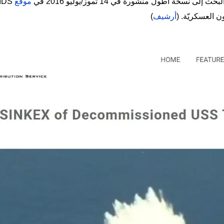
سخة أطول منشورة في 14 تموز/يوليو 2016 في
موقع
ن العسكريّة. (
أرشيف
)