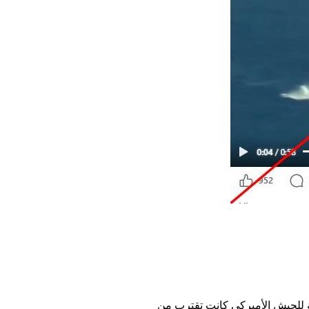
أطلقت صاروخين على فرقاطة للجيش الأميركي كانت تقترب من