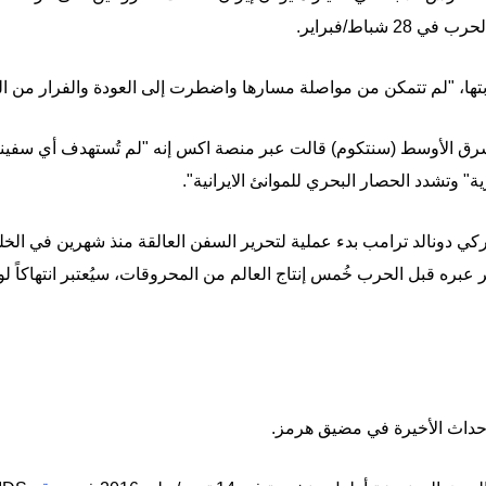
 شباط/فبراير.
بتها، "لم تتمكن من مواصلة مسارها واضطرت إلى العودة والفرار من ال
لشرق الأوسط (سنتكوم) قالت عبر منصة اكس إنه "لم تُستهدف أي سفينة 
" وتشدد الحصار البحري للموانئ الايرانية".
ركي دونالد ترامب بدء عملية لتحرير السفن العالقة منذ شهرين في ال
ره قبل الحرب خُمس إنتاج العالم من المحروقات، سيُعتبر انتهاكاً لو
بالأحداث الأخيرة في مضيق هرمز.