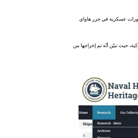
طع يُظهر إغراق الفرقاطة الأميركية "يو إس إس ثاتش" (FFG 43) خلال مناورات عسكرية في جزر هاواي
ة، حيث تبيّن أنّه تم إخراجها من