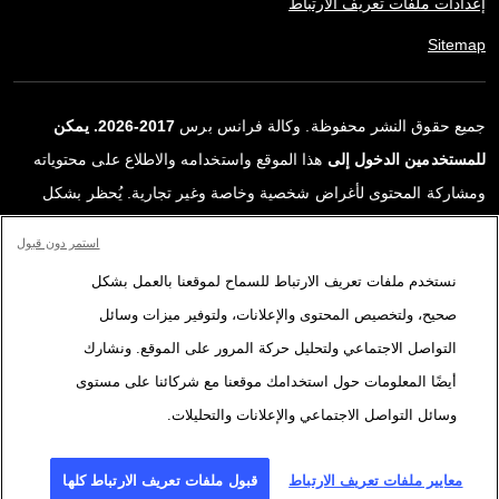
إعدادات ملفات تعريف الارتباط
Sitemap
جميع حقوق النشر محفوظة. وكالة فرانس برس
2017-2026. يمكن
للمستخدمين الدخول إلى
هذا الموقع واستخدامه والاطلاع على محتوياته
ومشاركة المحتوى لأغراض شخصية وخاصة وغير تجارية. يُحظر بشكل
قاطع أي استعمالٍ آخر، ولا سيما نشر أو توزيع أو استخدام محتوى هذا
استمر دون قبول
الموقع، كليًا أو جزئيًا، لأي غرض آخر و/أو بأي وسيلة أخرى، دون اتفاقية
نستخدم ملفات تعريف الارتباط للسماح لموقعنا بالعمل بشكل
ترخيص محددة موقعة مع وكالة فرانس برس. المواد والروابط الواردة في
صحيح، ولتخصيص المحتوى والإعلانات، ولتوفير ميزات وسائل
التقارير، والتي لم تنتجها وكالة فرانس برس، مستخدمة فقط وبالقدر
التواصل الاجتماعي ولتحليل حركة المرور على الموقع. ونشارك
اللازم كعناصر إثبات لمحتوى هذه التقارير. لم تحصل فرانس برس على أي
أيضًا المعلومات حول استخدامك موقعنا مع شركائنا على مستوى
حقوق من المؤلفين أو مالكي حقوق النشر لهذا المحتوى ولا تتحمّل أي
وسائل التواصل الاجتماعي والإعلانات والتحليلات.
مسؤوليّة في هذا الصدد. وكالة فرانس برس وشعارها علامتان تجاريتان
مسجلتان.
معايير ملفات تعريف الارتباط
قبول ملفات تعريف الارتباط كلها