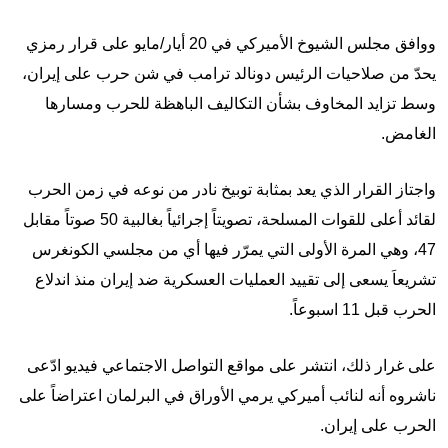
ووافق مجلس الشيوخ الأميركي في 20 أيار/مايو على قرار رمزي
يحدّ من صلاحيات الرئيس دونالد ترامب في شن حرب على إيران،
وسط تزايد المخاوف بشأن التكاليف الباهظة للحرب ومسارها
الغامض.
واجتاز القرار الذي يعد بمثابة توبيخ نادر من نوعه في زمن الحرب
لقائد أعلى للقوات المسلحة، تصويتاً إجرائياً بغالبية 50 صوتاً مقابل
47، وهي المرة الأولى التي يمرّر فيها أي من مجلسي الكونغرس
تشريعاَ يسعى إلى تقييد العمليات العسكرية ضد إيران منذ اندلاع
الحرب قبل 11 اسبوعاً.
على غرار ذلك، انتشر على مواقع التواصل الاجتماعي فيديو ادّعى
ناشروه أنه لنائب أميركي يرمي الأوراق في البرلمان اعتراضاً على
الحرب على إيران.