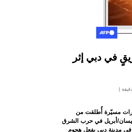
 عام 2025 وليس لحريقٍ في دبي إثر
رات مسيّرة أُطلقت من
ن نيسان/أبريل في حرب الشرق
 في مدينة دبي بفعل هجوم