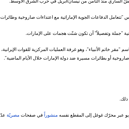
هشّ الساري منذ الثامن من نيسان/أبريل في حرب الشرق الأوسط.
 "تتعامل الدفاعات الجوية الإماراتية مع اعتداءات صاروخية وطائرات 
نية "جملة وتفصيلاً" أن تكون شنّت هجمات على الإمارات.
 "مقر خاتم الأنبياء"، وهو غرفة العمليات المركزية للقوات الإيرانية،
ت صاروخية أو بطائرات مسيرة ضد دولة الإمارات خلال الأيام الماضية".
ّ ذلك.
يو عبر محرّك غوغل إلى المقطع نفسه
منشوراً
في صفحات
مصريّة
عدّة