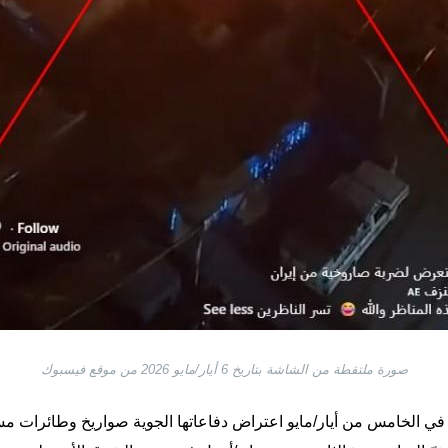
صورة ملتقطة من الشاشة بتاريخ 6 أيار/مايو 2026 من موقع فيسبوك
ات في الخامس من أيار/مايو اعتراض دفاعاتها الجوية صواريخ وطائرات مسي