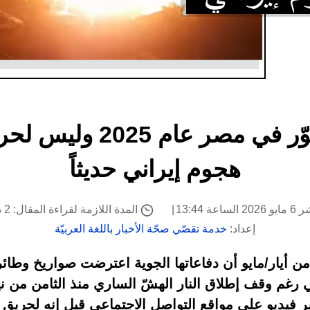
هذا الفيديو مصوّر في مصر
هجوم إيراني حديثاً
اعة 13:44
المدة اللازمة لقراءة المقال: 2 دقيقة
إعداد:
خدمة تقصّي صحّة الأخبار باللغة العربيّة
ن أيار/مايو أن دفاعاتها الجوية اعترضت صواريخ وطائ
الي رغم وقف إطلاق النار الهشّ الساري منذ الثامن م
ر فيديو على مواقع التواصل الاجتماعي قيل إنه لحريق