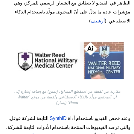
الظاهر في الفيديو لا يتطابق مع الشعار الرسمي للمركز، وهي
مؤشرات عادة ما تدلّ على أنّ المحتوى مولّد باستخدام الذكاء
الاصطناعي. (
أرشيف
)
Image
مقارنة بين لقطة من المقطع المتداول (يمين) مع إضافة إشارة إلى
أن المحتوى مولّد بالذكاء الاصطناعي ولقطة من موقع "Walter
Reed" (يسار)
وعند فحص الفيديو باستخدام أداة
SynthID
التابعة لشركة غوغل،
والتي ترصد الفيديوهات المنتجة باستخدام الأدوات التابعة للشركة،