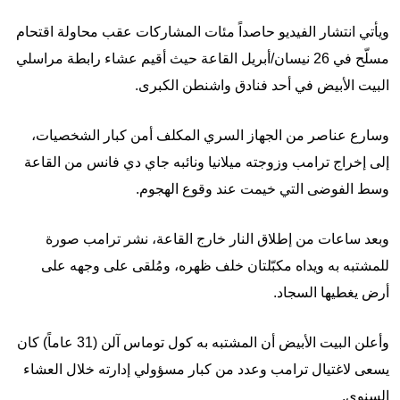
ويأتي انتشار الفيديو حاصداً مئات المشاركات عقب محاولة اقتحام
مسلّح في 26 نيسان/أبريل القاعة حيث أقيم عشاء رابطة مراسلي
البيت الأبيض في أحد فنادق واشنطن الكبرى.
وسارع عناصر من الجهاز السري المكلف أمن كبار الشخصيات،
إلى إخراج ترامب وزوجته ميلانيا ونائبه جاي دي فانس من القاعة
وسط الفوضى التي خيمت عند وقوع الهجوم.
وبعد ساعات من إطلاق النار خارج القاعة، نشر ترامب صورة
للمشتبه به ويداه مكبّلتان خلف ظهره، ومُلقى على وجهه على
أرض يغطيها السجاد.
وأعلن البيت الأبيض أن المشتبه به كول توماس آلن (31 عاماً) كان
يسعى لاغتيال ترامب وعدد من كبار مسؤولي إدارته خلال العشاء
السنوي.