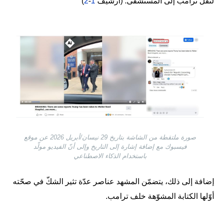
لنقل ترامب إلى المستشفى. (أرشيف
1
-
2
)
Image
صورة ملتقطة من الشاشة بتاريخ 29 نيسان/أبريل 2026 عن موقع
فيسبوك مع إضافة إشارة إلى التاريخ وإلى أنّ الفيديو مولّد
باستخدام الذكاء الاصطناعي
إضافة إلى ذلك، يتضمّن المشهد عناصر عدّة تثير الشكّ في صحّته
أوّلها الكتابة المشوّهة خلف ترامب.