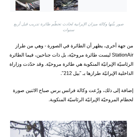
صور بثّتها وكالة ميزان الإيرانية لحادث تحطّم طائرة تدريب قبل أربع
سنوات
من جهة أخرى، يظهر أن الطائرة في الصورة - وهي من طراز
StationAir ليست طائرة مروحيّة، بل ذات جناحين، فيما الطائرة
الرئاسيّة الإيرانيّة المنكوبة هي طائرة مروحيّة. وقد حدّدت وزاراة
الداخلية الإيرانيّة طرازها بـ "بيل 212".
إضافة إلى ذلك، وزّعت وكالة فرانس برس صباح الاثنين صورة
لحطام المروحيّة الإيرانيّة الرئاسيّة المنكوبة.
Image