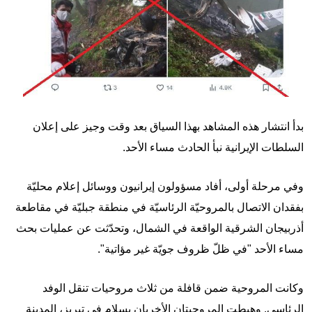
بدأ انتشار هذه المشاهد بهذا السياق بعد وقت وجيز على إعلان
السلطات الإيرانية نبأ الحادث مساء الأحد.
وفي مرحلة أولى، أفاد مسؤولون إيرانيون ووسائل إعلام محليّة
بفقدان الاتصال بالمروحيّة الرئاسيّة في منطقة جبليّة في مقاطعة
أذربيجان الشرقية الواقعة في الشمال، وتحدّثت عن عمليات بحث
مساء الأحد "في ظلّ ظروف جويّة غير مؤاتية".
وكانت المروحية ضمن قافلة من ثلاث مروحيات تنقل الوفد
الرئاسي. وهبطت المروحيتان الأخريان بسلام في تبريز، المدينة