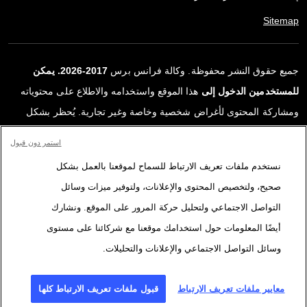
Sitemap
جميع حقوق النشر محفوظة. وكالة فرانس برس
2017-2026. يمكن
للمستخدمين الدخول إلى
هذا الموقع واستخدامه والاطلاع على محتوياته
ومشاركة المحتوى لأغراض شخصية وخاصة وغير تجارية. يُحظر بشكل
قاطع أي استعمالٍ آخر، ولا سيما نشر أو توزيع أو استخدام محتوى هذا
استمر دون قبول
الموقع، كليًا أو جزئيًا، لأي غرض آخر و/أو بأي وسيلة أخرى، دون اتفاقية
نستخدم ملفات تعريف الارتباط للسماح لموقعنا بالعمل بشكل
ترخيص محددة موقعة مع وكالة فرانس برس. المواد والروابط الواردة في
صحيح، ولتخصيص المحتوى والإعلانات، ولتوفير ميزات وسائل
التقارير، والتي لم تنتجها وكالة فرانس برس، مستخدمة فقط وبالقدر
التواصل الاجتماعي ولتحليل حركة المرور على الموقع. ونشارك
اللازم كعناصر إثبات لمحتوى هذه التقارير. لم تحصل فرانس برس على أي
أيضًا المعلومات حول استخدامك موقعنا مع شركائنا على مستوى
حقوق من المؤلفين أو مالكي حقوق النشر لهذا المحتوى ولا تتحمّل أي
وسائل التواصل الاجتماعي والإعلانات والتحليلات.
مسؤوليّة في هذا الصدد. وكالة فرانس برس وشعارها علامتان تجاريتان
مسجلتان.
معايير ملفات تعريف الارتباط
قبول ملفات تعريف الارتباط كلها