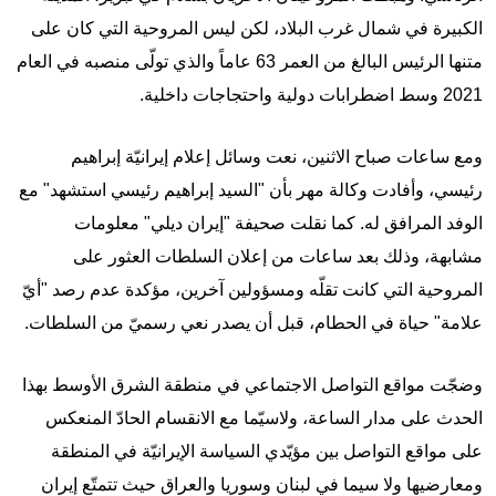
الكبيرة في شمال غرب البلاد، لكن ليس المروحية التي كان على
متنها الرئيس البالغ من العمر 63 عاماً والذي تولّى منصبه في العام
2021 وسط اضطرابات دولية واحتجاجات داخلية.
ومع ساعات صباح الاثنين، نعت وسائل إعلام إيرانيّة إبراهيم
رئيسي، وأفادت وكالة مهر بأن "السيد إبراهيم رئيسي استشهد" مع
الوفد المرافق له. كما نقلت صحيفة "إيران ديلي" معلومات
مشابهة، وذلك بعد ساعات من إعلان السلطات العثور على
المروحية التي كانت تقلّه ومسؤولين آخرين، مؤكدة عدم رصد "أيّ
علامة" حياة في الحطام، قبل أن يصدر نعي رسميّ من السلطات.
وضجّت مواقع التواصل الاجتماعي في منطقة الشرق الأوسط بهذا
الحدث على مدار الساعة، ولاسيّما مع الانقسام الحادّ المنعكس
على مواقع التواصل بين مؤيّدي السياسة الإيرانيّة في المنطقة
ومعارضيها ولا سيما في لبنان وسوريا والعراق حيث تتمتّع إيران