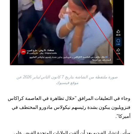
صورة ملتقطة من الشاشة بتاريخ 7 كانون الثاني/يناير 2026 عن
موقع فيسبوك
وجاء في التعليقات المرافق "خلال تظاهرة في العاصمة كراكاس
فنزويليون يبكون بشدة رئيسهم نيكولاس مادورو المختطف في
أميركا".
ويأتي انتشار الفيديو بعد أن ألقت الولايات المتحدة القبض على