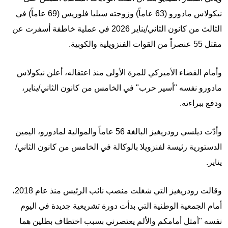
نيكولاس مادورو (63 عاماً) وزوجته سيليا فلوريس (69 عاماً) في
الثالث من كانون الثاني/يناير 2026 في عملية خاطفة أسفرت عن
مقتل 55 عنصراً من القوات الفنزويلية والكوبية.
وأمام القضاء الأميركي للمرة الأولى منذ اعتقاله، أعلن نيكولاس
مادورو نفسه "أسير حرب" في الخامس من كانون الثاني/يناير،
ودفع ببراءته.
وأدّت ديلسي رودريغيز البالغة 56 عاماً والموالية لمادورو، اليمين
الدستورية رئيسة لفنزويلا بالوكالة في الخامس من كانون الثاني/
يناير.
وقالت رودريغيز التي شغلت منصب نائب الرئيس منذ عام 2018،
أمام الجمعية الوطنية التي بدأت دورة تشريعية جديدة في اليوم
نفسه "أمثل أمامكم والألم يعتصرني بسبب اختطاف بطلين هما