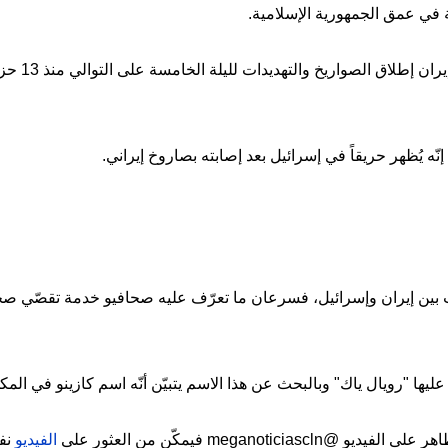
ي عمق الجمهورية الإسلامية.
وليل الاثنين
نّه يُظهر حريقاً في إسرائيل بعد إصابته بصاروخ إيراني.
هات بين إيران وإسرائيل، فسرعان ما تعرّف عليه صحافيو خدمة تقصّي ص
ليها "رويال ياك" وبالبحث عن هذا الاسم يتبيّن أنّه اسم كازينو في الم
meganoti فيمكّن من العثور على
الفيديو