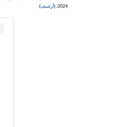
2024. (
أرشيف
)