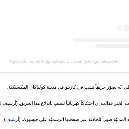
A post shared by Meganoticias Culiacán (@meganoticiascln)
ي أنّه يصوّر حريقاً نشب في كازينو في مدينة كولياكان المكسيكيّة.
لت الخبر فقالت إن احتكاكاً كهربائياً تسبب باندلاع هذا الحريق. (أرشيف
1
ة المدنيّة صوراً للحادثة عبر صفحتها الرسميّة على فيسبوك. (
أرشيف
)