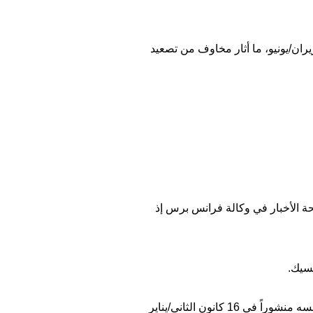
 الثلاثاء، تبادلت إسرائيل وإيران إطلاق الصواريخ والتهديدات لليلة الخامسة على التوالي منذ 13 حزيران/يونيو، ما أثار مخاوف من تصعيد
حة الأخبار في وكالة فرانس برس إذ
كسيك.
نفسه منشوراً في 16 كانون الثاني/يناير