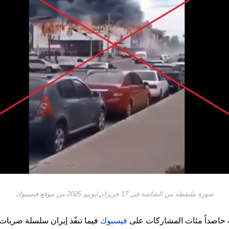
صورة ملتقطة من الشاشة في 17 حزيران/يونيو 2025 من موقع فيسبوك
غة حاصداً مئات المشاركات على
فيسبوك
فيما تنفّذ إيران سلسلة ضربات 