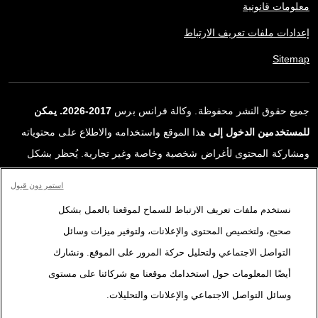
معلومات قانونية
إعدادات ملفات تعريف الارتباط
Sitemap
جميع حقوق النشر محفوظة. وكالة فرانس برس
2017-2026. يمكن
للمستخدمين الدخول إلى
هذا الموقع واستخدامه والاطلاع على محتوياته
ومشاركة المحتوى لأغراض شخصية وخاصة وغير تجارية. يُحظر بشكل
قاطع أي استعمالٍ آخر، ولا سيما نشر أو توزيع أو استخدام محتوى هذا
استمر دون قبول
الموقع، كليًا أو جزئيًا، لأي غرض آخر و/أو بأي وسيلة أخرى، دون اتفاقية
نستخدم ملفات تعريف الارتباط للسماح لموقعنا بالعمل بشكل
ترخيص محددة موقعة مع وكالة فرانس برس. المواد والروابط الواردة في
صحيح، ولتخصيص المحتوى والإعلانات، ولتوفير ميزات وسائل
التقارير، والتي لم تنتجها وكالة فرانس برس، مستخدمة فقط وبالقدر
التواصل الاجتماعي ولتحليل حركة المرور على الموقع. ونشارك
اللازم كعناصر إثبات لمحتوى هذه التقارير. لم تحصل فرانس برس على أي
أيضًا المعلومات حول استخدامك موقعنا مع شركائنا على مستوى
حقوق من المؤلفين أو مالكي حقوق النشر لهذا المحتوى ولا تتحمّل أي
وسائل التواصل الاجتماعي والإعلانات والتحليلات.
مسؤوليّة في هذا الصدد. وكالة فرانس برس وشعارها علامتان تجاريتان