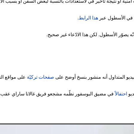
أمنية أو نتيجة تأخير في لاستعدادات بالنسبة لبعض السفن أو بسبب الأح
 في الأسطول عبر
هذا الرابط
.
نّه يصوّر الأسطول. لكن هذا الادّعاء غير صحيح.
يديو المتداول أنه منشور بنسخ أوضح على
صفحات تركيّة
على مواقع الت
ديو
احتفالاً
في مضيق البوسفور نظّمه مشجعو فريق غالاتا ساراي عقب ف