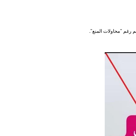
م رغم "محاولات المنع".