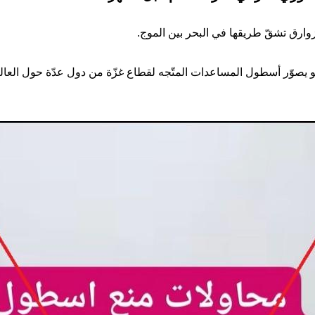
وارق تشقّ طريقها في البحر بين الموج.
يو يصوّر أسطول المساعدات المتّجه لقطاع غزّة من دول عدّة حول العال