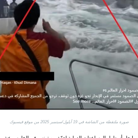
صورة ملتقطة من الشاشة في 19 أيلول/سبتمبر 2025 من موقع فيسبوك
 على إبحار أسطول المساعدات الدولية لغزّة من تونس في الخامس عشر م