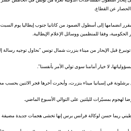
الحصار عن القطاع.
 يقل عن 18 قارباً من المقرر انضمامها إلى أسطول الصمود من كاتانيا جنوب إيطاليا ي
الحكومية، وفقا للمنظمين ووسائل الإعلام الإيطالية.
ا تونبرغ قبل الإبحار من ميناء بنزرت شمال تونس "نحاول توجيه رسالة إ
ولياتها، لا خيار أمامنا سوى تولي الأمر بأنفسنا".
رشلونة في إسبانيا ميناء بنزرت، وأبحرت آخرها فجر الاثنين بحسب م
ضا لهجوم بمسيّرات لليلتين على التوالي الأسبوع الماضي.
طيني ريما حسن لوكالة فرانس برس إنها تخشى هجمات جديدة مضيفة "إن