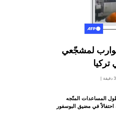
قوارب لمشجّعي
تركيا
ول المساعدات المتّجه
ة احتفالاً في مضيق البوسفور