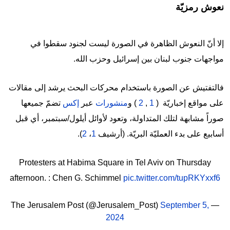
نعوش رمزيّة
إلا أنّ النعوش الظاهرة في الصورة ليست لجنود سقطوا في
مواجهات جنوب لبنان بين إسرائيل وحزب الله.
فالتفتيش عن الصورة باستخدام محركات البحث يرشد إلى مقالات
على مواقع إخباريّة (
1
,
2
) و
منشورات
عبر
إكس
تضمّ جميعها
صوراً مشابهة لتلك المتداولة، وتعود لأوائل أيلول/سبتمبر، أي قبل
أسابيع على بدء العمليّة البريّة. (أرشيف
1
،
2
).
Protesters at Habima Square in Tel Aviv on Thursday
afternoon. : Chen G. Schimmel
pic.twitter.com/tupRKYxxf6
September 5,
— The Jerusalem Post (@Jerusalem_Post)
2024