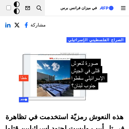
تجاوز إلى المحتوى الرئيسي
خلفيّة
في ميزان فرانس برس
Search
داكنة
لتبويبات الأساسية
مشاركة
الصراع الفلسطيني الإسرائيلي
هذه النعوش رمزيّة استخدمت في تظاهرة
في تل أبيب وليست لجنود إسرائيليين قتلوا