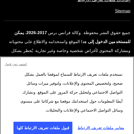
Sitemap
جميع حقوق النشر محفوظة. وكالة فرانس برس
2017-2026. يمكن
للمستخدمين الدخول إلى
هذا الموقع واستخدامه والاطلاع على محتوياته
ومشاركة المحتوى لأغراض شخصية وخاصة وغير تجارية. يُحظر بشكل
قاطع أي استعمالٍ آخر، ولا سيما نشر أو توزيع أو استخدام محتوى هذا
استمر دون قبول
الموقع، كليًا أو جزئيًا، لأي غرض آخر و/أو بأي وسيلة أخرى، دون اتفاقية
نستخدم ملفات تعريف الارتباط للسماح لموقعنا بالعمل بشكل
ترخيص محددة موقعة مع وكالة فرانس برس. المواد والروابط الواردة في
صحيح، ولتخصيص المحتوى والإعلانات، ولتوفير ميزات وسائل
التقارير، والتي لم تنتجها وكالة فرانس برس، مستخدمة فقط وبالقدر
التواصل الاجتماعي ولتحليل حركة المرور على الموقع. ونشارك
اللازم كعناصر إثبات لمحتوى هذه التقارير. لم تحصل فرانس برس على أي
أيضًا المعلومات حول استخدامك موقعنا مع شركائنا على مستوى
حقوق من المؤلفين أو مالكي حقوق النشر لهذا المحتوى ولا تتحمّل أي
وسائل التواصل الاجتماعي والإعلانات والتحليلات.
مسؤوليّة في هذا الصدد. وكالة فرانس برس وشعارها علامتان تجاريتان
مسجلتان.
معايير ملفات تعريف الارتباط
قبول ملفات تعريف الارتباط كلها