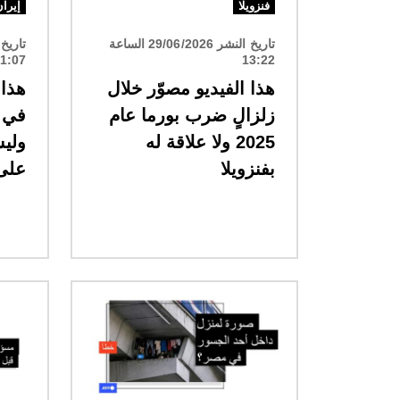
فنزويلا
إيرا
تاريخ النشر 29/06/2026 الساعة
1:07
13:22
هذا الفيديو مصوّر خلال
هذا 
زلزالٍ ضرب بورما عام
2025 ولا علاقة له
وليس
بفنزويلا
على
الصورة
الصورة