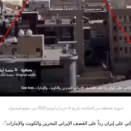
صورة ملتقطة من الشاشة بتاريخ 4 حزيران/يونيو 2026 من موقع فيسبوك
ي على إيران رداً على القصف الإيراني للبحرين والكويت والإمارات".