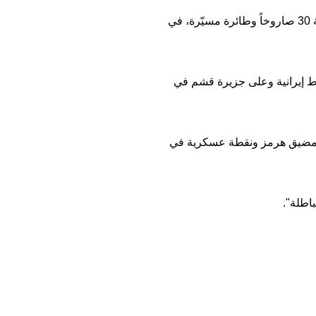
ويأتي انتشار الفيديو بعد إعلان الجيش الكويتي في 3 حزيران/يونيو أن إيران أطلقت نحو أراضي الدولة الخليجية 30 صاروخاً وطائرة مسيّرة، في
نفط إيرانية وعلى جزيرة قشم في
في مضيق هرمز ونقطة عسكرية في
اطلة".