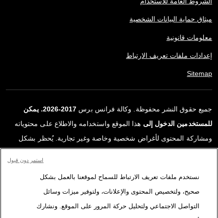
الشروط العامة للاستخدام
ميثاق حماية البيانات الشخصية
معلومات قانونية
إعدادات ملفات تعريف الارتباط
Sitemap
جميع حقوق النشر محفوظة. وكالة فرانس برس
2017-2026. يمكن
للمستخدمين الدخول إلى
هذا الموقع واستخدامه والاطلاع على محتوياته
ومشاركة المحتوى لأغراض شخصية وخاصة وغير تجارية. يُحظر بشكل
قاطع أي استعمالٍ آخر، ولا سيما نشر أو توزيع أو استخدام محتوى هذا
استمر دون قبول
الموقع، كليًا أو جزئيًا، لأي غرض آخر و/أو بأي وسيلة أخرى، دون اتفاقية
نستخدم ملفات تعريف الارتباط للسماح لموقعنا بالعمل بشكل
ترخيص محددة موقعة مع وكالة فرانس برس. المواد والروابط الواردة في
صحيح، ولتخصيص المحتوى والإعلانات، ولتوفير ميزات وسائل
التقارير، والتي لم تنتجها وكالة فرانس برس، مستخدمة فقط وبالقدر
التواصل الاجتماعي ولتحليل حركة المرور على الموقع. ونشارك
اللازم كعناصر إثبات لمحتوى هذه التقارير. لم تحصل فرانس برس على أي