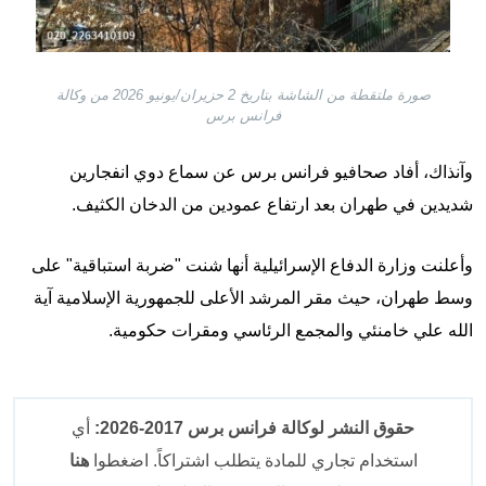
صورة ملتقطة من الشاشة بتاريخ 2 حزيران/يونيو 2026 من وكالة
فرانس برس
وآنذاك، أفاد صحافيو فرانس برس عن سماع دوي انفجارين
شديدين في طهران بعد ارتفاع عمودين من الدخان الكثيف.
وأعلنت وزارة الدفاع الإسرائيلية أنها شنت "ضربة استباقية" على
وسط طهران، حيث مقر المرشد الأعلى للجمهورية الإسلامية آية
الله علي خامنئي والمجمع الرئاسي ومقرات حكومية.
حقوق النشر لوكالة فرانس برس 2017-2026:
أي
استخدام تجاري للمادة يتطلب اشتراكاً. اضغطوا
هنا