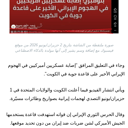
صورة ملتقطة من الشاشة بتاريخ 2 حزيران/يونيو 2026 من موقع
فيسبوك مع إضافة وسم يشير إلى أنها مولدة بالذكاء الاصطناعي
وجاء في التعليق المرافق "إصابة عسكريين أميركيين في الهجوم
الإيراني الأخير على قاعدة جوية في الكويت".
ويأتي انتشار الفيديو فيما أعلنت الكويت والولايات المتحدة في 1
حزيران/يونيو التصدي لهجمات إيرانية بصواريخ وطائرات مسيّرة.
وقال الحرس الثوري الإيراني إن قواته استهدفت قاعدة يستخدمها
الجيش الأميركي لشن ضربات ضد إيران من دون تحديد موقعها.