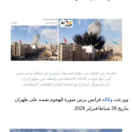
Image
مقارنة بين لقطة من موقع فيسبوك (يمين) مع إضافة وسم يشير
إلى أنها مولدة بالذكاء الاصطناعي ولقطة من موقع إيران
إنترناشيونال (يسار) مع إضافة إشارة للعناصر المتطابقة
ووزعت
وكالة
فرانس برس صورة للهجوم نفسه على طهران
بتاريخ 28 شباط/فبراير 2026.
Image