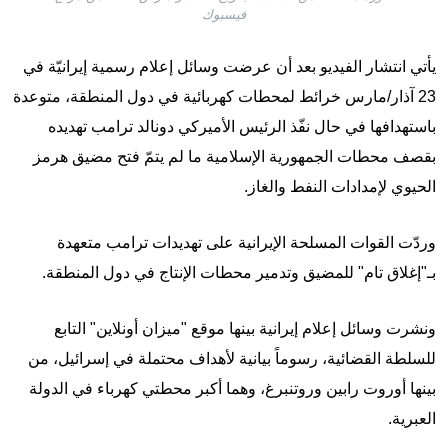
فيسبوك
يأتي انتشار الفيديو بعد أن عرضت وسائل إعلام رسمية إيرانيّة في
23 آذار/مارس خرائط لمحطات كهربائية في دول المنطقة، متوعدة
باستهدافها في حال نفّذ الرئيس الأميركي دونالد ترامب تهديده
بقصف محطات الجمهورية الإسلامية ما لم يتمّ فتح مضيق هرمز
الحيوي لإمدادات النفط والغاز.
وردّت القوات المسلحة الإيرانية على تهديدات ترامب متعهدة
بـ"إغلاق تام" للمضيق وتدمير محطات الإنتاج في دول المنطقة.
ونشرت وسائل إعلام إيرانية بينها موقع "ميزان أونلاين" التابع
للسلطة القضائية، رسوماً بيانية لأهداف محتملة في إسرائيل، من
بينها أوروت رابين وروتنبرغ، وهما أكبر محطتي كهرباء في الدولة
العبرية.