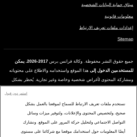
ميثاق حماية البيانات الشخصية
معلومات قانونية
إعدادات ملفات تعريف الارتباط
Sitemap
جميع حقوق النشر محفوظة. وكالة فرانس برس
2017-2026. يمكن
للمستخدمين الدخول إلى
هذا الموقع واستخدامه والاطلاع على محتوياته
ومشاركة المحتوى لأغراض شخصية وخاصة وغير تجارية. يُحظر بشكل
قاطع أي استعمالٍ آخر، ولا سيما نشر أو توزيع أو استخدام محتوى هذا
استمر دون قبول
الموقع، كليًا أو جزئيًا، لأي غرض آخر و/أو بأي وسيلة أخرى، دون اتفاقية
نستخدم ملفات تعريف الارتباط للسماح لموقعنا بالعمل بشكل
ترخيص محددة موقعة مع وكالة فرانس برس. المواد والروابط الواردة في
صحيح، ولتخصيص المحتوى والإعلانات، ولتوفير ميزات وسائل
التقارير، والتي لم تنتجها وكالة فرانس برس، مستخدمة فقط وبالقدر
التواصل الاجتماعي ولتحليل حركة المرور على الموقع. ونشارك
اللازم كعناصر إثبات لمحتوى هذه التقارير. لم تحصل فرانس برس على أي
أيضًا المعلومات حول استخدامك موقعنا مع شركائنا على مستوى
حقوق من المؤلفين أو مالكي حقوق النشر لهذا المحتوى ولا تتحمّل أي