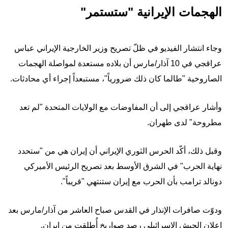
الهجمات الإيرانية "ستستمر"
وجاء انتشار الفيديو في ظلّ تصريح وزير الخارجية الإيراني عباس
عراقجي في 10 آذار/مارس أن بلاده مستعدة لمواصلة الهجمات
الصاروخية "طالما كان ذلك ضرورياً"، مستبعداً إجراء أي محادثات.
وأشار عراقجي إلى أن المفاوضات مع الولايات المتحدة "لم تعد
مطروحة" لدى طهران.
وقبل ذلك، أكّد الحرس الثوري الإيراني أن إيران هي من "ستحدد
نهاية الحرب" في الشرق الأوسط بعد تصريح الرئيس الأميركي
دونالد ترامب بأن الحرب مع إيران ستنتهي "قريباً".
ودوّت صافرات الإنذار في القدس صباح العاشر من آذار/مارس بعد
إعلان الجيش الإسرائيلي رصد صواريخ أُطلقت من إيران.