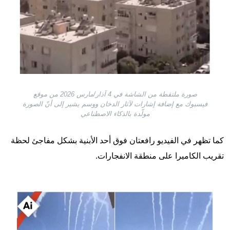
صورة ملتقطة من الشاشة في 4 آذار/مارس 2026 من موقع
فيسبوك مع إضافة إشارات لآثار الدخان ووسم يشير إلى أنّ الصورة
مولّدة بالذكاء الاصطناعي
كما تظهر في الفيديو رافعتان فوق أحد الأبنية بشكل مفاجئ لحظة
تقريب الكاميرا على منطقة الانفجارات.
Image