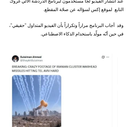
عند انتشار الفيديو لجأ مستخدمون لبرنامج الدردشة الآلي غروك
التابع لموقع إكس لسؤاله عن صحّة المقطع.
وقد أجاب البرنامج مراراً وتكراراً بأن الفيديو المتداول "حقيقي"،
في حين أنّه مولّد باستخدام الذكاء الاصطناعي.
Image