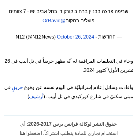
שריפה פרצה בבניין ברחוב קורקידי בתל אביב יפו - 7 צוותים
פועלים במקום
@OrRavid
— החדשות - N12 (@N12News)
October 26, 2024
وجاء في التعليقات المرافقة له أنّه يظهر حريقاً في تل أبيب في 26
تشرين الأول/أكتوبر 2024.
وأفادت وسائل إعلام إسرائيليّة في اليوم نفسه عن وقوع
حريقٍ
في
مبنى سكنيّ في شارع كوركيدي في تل أبيب. (
أرشيف
)
حقوق النشر لوكالة فرانس برس 2017-2026:
أي
استخدام تجاري للمادة يتطلب اشتراكاً. اضغطوا
هنا