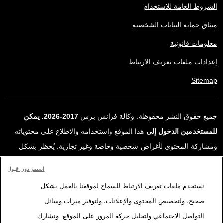
الشروط العامة للاستخدام
ميثاق حماية البيانات الشخصية
معلومات قانونية
إعدادات ملفات تعريف الارتباط
Sitemap
جميع حقوق النشر محفوظة. وكالة فرانس برس
2017-2026. يمكن
للمستخدمين الدخول إلى
هذا الموقع واستخدامه والاطلاع على محتوياته
ومشاركة المحتوى لأغراض شخصية وخاصة وغير تجارية. يُحظر بشكل
قاطع أي استعمالٍ آخر، ولا سيما نشر أو توزيع أو استخدام محتوى هذا
استمر دون قبول
الموقع، كليًا أو جزئيًا، لأي غرض آخر و/أو بأي وسيلة أخرى، دون اتفاقية
نستخدم ملفات تعريف الارتباط للسماح لموقعنا بالعمل بشكل
ترخيص محددة موقعة مع وكالة فرانس برس. المواد والروابط الواردة في
صحيح، ولتخصيص المحتوى والإعلانات، ولتوفير ميزات وسائل
التقارير، والتي لم تنتجها وكالة فرانس برس، مستخدمة فقط وبالقدر
التواصل الاجتماعي ولتحليل حركة المرور على الموقع. ونشارك
اللازم كعناصر إثبات لمحتوى هذه التقارير. لم تحصل فرانس برس على أي