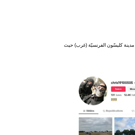
دينة كليسّون الفرنسيّة (غرب) حيث