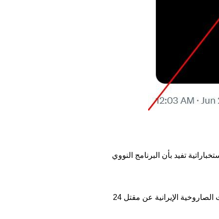
 استخباراتية تفيد بأن البرنامج النووي
وخلّفت الحرب أكثر من 600 قتيل في إيران، معظمهم من المدنيين، وفقا للأرقام الرسمية. وأسفرت الضربات الصاروخية الإيرانية عن مقتل 24