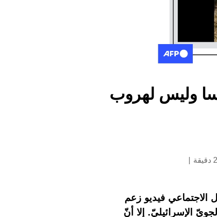
نسا وليس لهروب
ل الاجتماعي فيديو زعم
يّ الإسرائيليّ. إلا أنّ