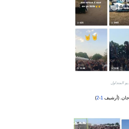
رجان. (أرشيف
1
-
2
)