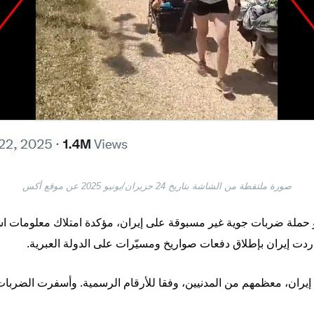
صورة ملتقطة من الشاشة بتاريخ 24 حزيران/يونيو 2025 عن موقع أكس
في 13 حزيران/يونيو حملة ضربات جوية غير مسبوقة على إيران، مؤكدة امتلاك معلومات
 ردت إيران بإطلاق دفعات صواريخ ومسيّرات على الدولة العبرية.