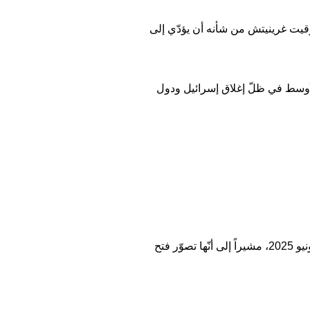
بتوقيت غرينيتش من شأنه أن يؤدّي إلى
أوسط في ظلّ إغلاق إسرائيل ودول
إلى نسخة منه نشرها مستخدمٌ على موقع تيك توك في 19 حزيران/يونيو 2025، مشيراً إلى أنّها تصوّر فتح