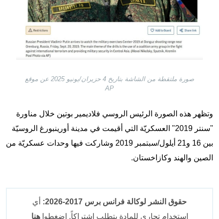
صورة ملتقطة من الشاشة بتاريخ 4 حزيران/يونيو 2025 عن موقع
AP
وتظهر هذه الصورة الرئيس الروسي فلاديمير بوتين خلال مناورة
"سنتر 2019" العسكريّة التي أقيمت في مدينة أورينبورغ الروسيّة
بين 16 و21 أيلول/سبتمبر 2019 وشاركت فيها وحدات عسكريّة من
الصين والهند وكازاخستان.
حقوق النشر لوكالة فرانس برس 2017-2026:
أي
استخدام تجاري للمادة يتطلب اشتراكاً. اضغطوا
هنا