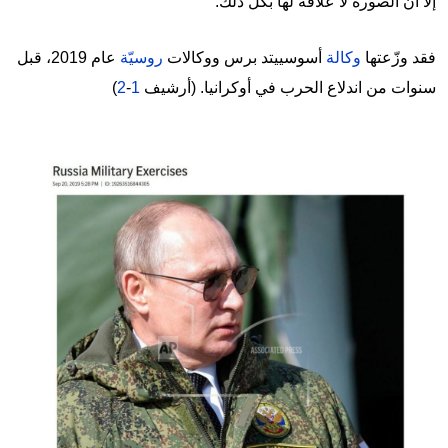
إلا أنّ الصورة لا علاقة لها بكلّ ذلك.
فقد وزّعتها
وكالة
أسوسييتد برس ووكالات
روسيّة
عام 2019، قبل
سنوات من اندلاع الحرب في أوكرانيا. (أرشيف
1
-
2
)
Image