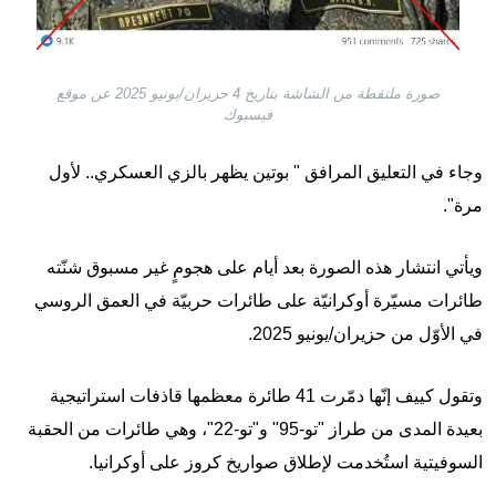
صورة ملتقطة من الشاشة بتاريخ 4 حزيران/يونيو 2025 عن موقع
فيسبوك
وجاء في التعليق المرافق " بوتين يظهر بالزي العسكري.. لأول
مرة".
ويأتي انتشار هذه الصورة بعد أيام على هجومٍ غير مسبوق شنّته
طائرات مسيّرة أوكرانيّة على طائرات حربيّة في العمق الروسي
في الأوّل من حزيران/يونيو 2025.
وتقول كييف إنّها دمّرت 41 طائرة معظمها قاذفات استراتيجية
بعيدة المدى من طراز "تو-95" و"تو-22"، وهي طائرات من الحقبة
السوفيتية استُخدمت لإطلاق صواريخ كروز على أوكرانيا.