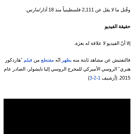
وقُتل ما لا يقل عن 2,111 فلسطينياً منذ 18 آذار/مارس.
حقيقة الفيديو
إلا أنّ الفيديو لا علاقة له بغزة.
فالتفتيش عن مشاهد ثابتة منه
يظهر
انّه
مقتطع
من
فيلم
"هاردكور
هنري" الروسي الأميركي للمخرج الروسي إليا نايشولر، الصادر عام
2015. (أرشيف
1
-
2
-
3
)