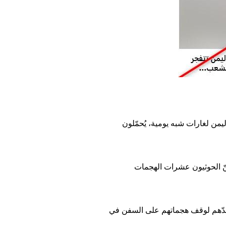
يمن لغارات شبه يومية، يُحمّلون
ب بين إسرائيل وحماس في قطاع غزة إثر هجوم الحركة في 7 تشرين الأول/أكتوبر 2023، شنّ الحوثيون عشرات الهجمات
 آذار/مارس إطلاق عملية عسكرية ضدّهم لوقف هجماتهم على السفن في