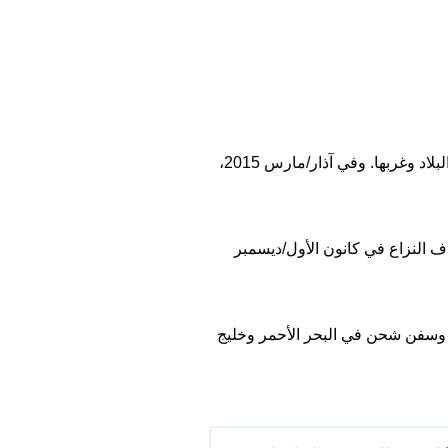
فلقد شهد اليمن نزاعاً منذ العام 2014 سيطر خلاله الحوثيون على صنعاء، وتقدموا نحو مدن أخرى في شمال البلاد وغربها. وفي آذار/مارس 2015،
مت أطراف النزاع في كانون الأول/ديسمبر
 وسفن شحن في البحر الأحمر وخليج