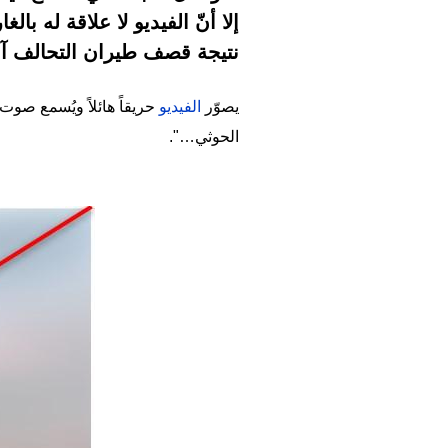
إلا أنّ الفيديو لا علاقة له 
نتيجة قصف طيران التحالف آن
يصوّر
الفيديو
حريقاً هائلاً ويُسمع صو
الحوثي…".
Image