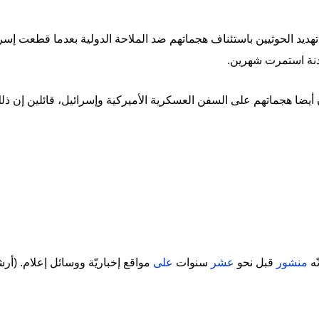
هديد الحوثيين باستئناف هجماتهم ضد الملاحة الدولية بعدما قطعت إس
دنة استمرت شهرين.
وثيون أيضا هجماتهم على السفن العسكرية الأميركية وإسرائيل، قائلين إن ذ
نّه
منشور
قبل نحو
عشر
سنوات
على
مواقع إخباريّة ووسائل إعلام. (أ