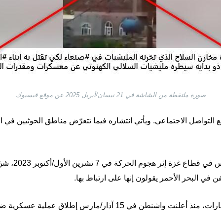
صورة ملتقطة من الشاشة في 21 نيسان/أبريل 2025 عن موقع فيسبوك
 التواصل الاجتماعي. ويأتي انتشاره فيما تتعرّض مناطق الحوثيين في ال
ومنذ اندلاع الحر
 في البحر الأحمر يقولون إنها على ارتباط بها.
وتتعرّض مناطق الحوثيين في اليمن لغارات، منذ أعلنت واشنطن في 15