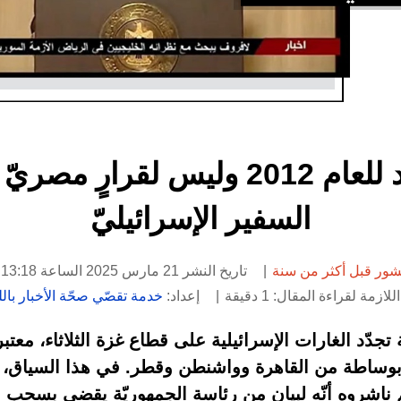
هذا الفيديو يعود للعام 2012 وليس لق
السفير الإسرائيليّ
شور قبل أكثر من سنة
تاريخ النشر 21 مارس 2025 الساعة 13:18
لازمة لقراءة المقال: 1 دقيقة
إعداد:
خدمة تقصّي صحّة الأخبار باللغ
جدّد الغارات الإسرائيلية على قطاع غزة الثلاثاء، معتبرة 
 بوساطة من القاهرة وواشنطن وقطر. في هذا السياق،
م ناشروه أنّه لبيان من رئاسة الجمهوريّة يقضي بسحب