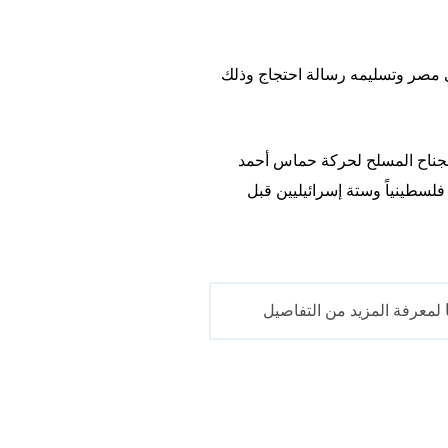
 مصر وتسليمه رسالة احتجاج وذلك
عسكرية في الجناح المسلح لحركة حماس أحمد
لجعبري. ونفذت إسرائيل عملية أطلقت عليها اسم "عمود السحاب" استمرت ثمانية أيام وأدت إلى مقتل 174 فلسطينياً وستة إسرائيليين قبل
لمعرفة المزيد من التفاصيل