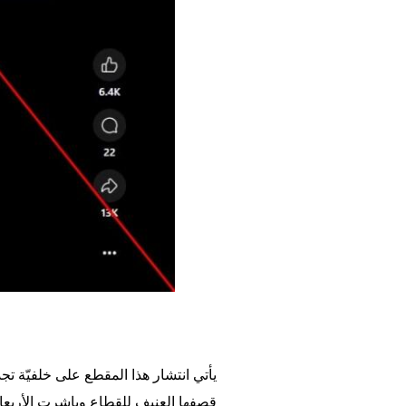
يأتي انتشار هذا المقطع على خلفيّة تج
قصفها العنيف للقطاع وباشرت الأربعاء