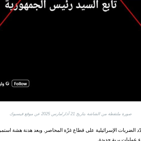
صورة ملتقطة من الشاشة بتاريخ 21 آذار/مارس 2025 عن موقع فيسبوك
دّد الضربات الإسرائيلية على قطاع غزّة المحاصر. وبعد هدنة هشة استم
 عمليات برية جديدة.