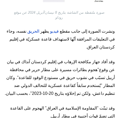
صورة ملتقطة من الشاشة بتاريخ 8 نيسان/أبريل 2024 عن موقع
روداو
ونشرت الصورة إلى جانب مقطع
فيديو
يظهر
الحريق
نفسه، وجاء
في التعليقات المرافقة أنّها لاستهداف قاعدة عسكريّة في إقليم
كردستان العراق.
وقد أفاد جهاز مكافحة الإرهاب في إقليم كردستان آنذاك في بيان
عن وقوع"هجوم بطائرات مسيرة على مطار حرير في محافظة
أربيل تسبّب في نشوب حريق في مستودع الوقود للقاعدة". وكان
المطار "يُستخدم سابقاً كقاعدة عسكرية للتحالف الدولي ضد
تنظيم داعش، ولكن تم إخلاؤه بتاريخ 20-10-2023"، بحسب البيان.
وقد تبنّت "المقاومة الإسلامية في العراق" الهجوم على القاعدة
التي تضمّ قوات أجنبية في مطار أربيل.