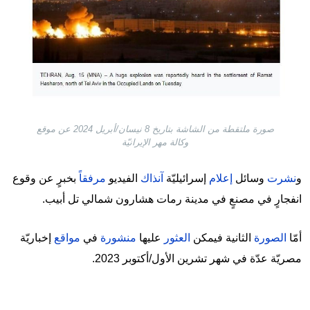
صورة ملتقطة من الشاشة بتاريخ 8 نيسان/أبريل 2024 عن موقع
وكالة مهر الإيرانيّة
و
نشرت
وسائل
إعلام
إسرائيليّة
آنذاك
الفيديو
مرفقاً
بخبرٍ عن وقوع
انفجارٍ في مصنعٍ في مدينة رمات هشارون شمالي تل أبيب.
أمّا
الصورة
الثانية فيمكن
العثور
عليها
منشورة
في
مواقع
إخباريّة
مصريّة عدّة في شهر تشرين الأول/أكتوبر 2023.