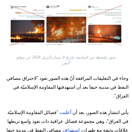
Image
صور ملتقطة من الشاشة بتاريخ 8 نيسان/أبريل 2024 عن موقع
أكس
وجاء في التعليقات المرافقة أنّ هذه الصور تعود "لاحتراق مصافي
النفط في مدينة حيفا بعد أن استهدفتها المقاومة الإسلاميّة في
العراق".
يأتي انتشار هذه الصور، بعد أن
أعلنت
"فصائل المقاومة الإسلاميّة
في العراق"، وهي مجموعة فصائل عراقية ذات نفوذ واسع تربطها
علاقات وثيقة مع طهران،
استهداف
مصافي النفط في مدينة حيفا