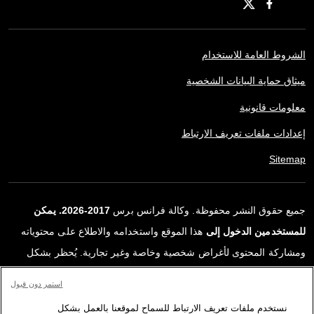
الشروط العامة للاستخدام
ميثاق حماية البيانات الشخصية
معلومات قانونية
إعدادات ملفات تعريف الارتباط
Sitemap
جميع حقوق النشر محفوظة. وكالة فرانس برس
2017-2026. يمكن
للمستخدمين الدخول إلى
هذا الموقع واستخدامه والاطلاع على محتوياته
ومشاركة المحتوى لأغراض شخصية وخاصة وغير تجارية. يُحظر بشكل
قاطع أي استعمالٍ آخر، ولا سيما نشر أو توزيع أو استخدام محتوى هذا
استمر دون قبول
الموقع، كليًا أو جزئيًا، لأي غرض آخر و/أو بأي وسيلة أخرى، دون اتفاقية
نستخدم ملفات تعريف الارتباط للسماح لموقعنا بالعمل بشكل