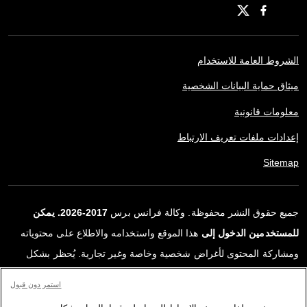
الشروط العامة للاستخدام
ميثاق حماية البيانات الشخصية
معلومات قانونية
إعدادات ملفات تعريف الارتباط
Sitemap
جميع حقوق النشر محفوظة. وكالة فرانس برس
2017-2026. يمكن
للمستخدمين الدخول إلى
هذا الموقع واستخدامه والاطلاع على محتوياته
ومشاركة المحتوى لأغراض شخصية وخاصة وغير تجارية. يُحظر بشكل
قاطع أي استعمالٍ آخر، ولا سيما نشر أو توزيع أو استخدام محتوى هذا
استمر دون قبول
الموقع، كليًا أو جزئيًا، لأي غرض آخر و/أو بأي وسيلة أخرى، دون اتفاقية