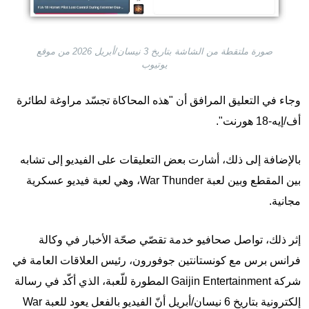
صورة ملتقطة من الشاشة بتاريخ 3 نيسان/أبريل 2026 من موقع
يوتيوب
وجاء في التعليق المرافق أن "هذه المحاكاة تجسّد مراوغة لطائرة
أف/إيه-18 هورنت".
بالإضافة إلى ذلك، أشارت بعض التعليقات على الفيديو إلى تشابه
بين المقطع وبين لعبة War Thunder، وهي لعبة فيديو عسكرية
مجانية.
إثر ذلك، تواصل صحافيو خدمة تقصّي صحّة الأخبار في وكالة
فرانس برس مع كونستانتين جوفورون، رئيس العلاقات العامة في
شركة Gaijin Entertainment المطورة للّعبة، الذي أكّد في رسالة
إلكترونية بتاريخ 6 نيسان/أبريل أنّ الفيديو بالفعل يعود للعبة War