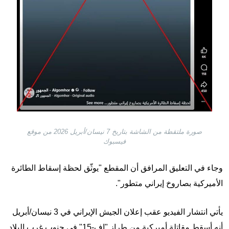
صورة ملتقطة من الشاشة بتاريخ 7 نيسان/أبريل 2026 من موقع
فيسبوك
وجاء في التعليق المرافق أن المقطع "يوثّق لحظة إسقاط الطائرة
الأميركية بصاروخ إيراني متطور".
يأتي انتشار الفيديو عقب إعلان الجيش الإيراني في 3 نيسان/أبريل
أنه أسقط مقاتلة أميركية من طراز "إف-15" في جنوب غرب البلاد