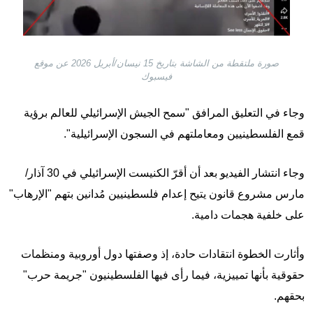
صورة ملتقطة من الشاشة بتاريخ 15 نيسان/أبريل 2026 عن موقع
فيسبوك
وجاء في التعليق المرافق "سمح الجيش الإسرائيلي للعالم برؤية
قمع الفلسطينيين ومعاملتهم في السجون الإسرائيلية".
وجاء انتشار الفيديو بعد أن أقرّ الكنيست الإسرائيلي في 30 آذار/
مارس مشروع قانون يتيح إعدام فلسطينيين مُدانين بتهم "الإرهاب"
على خلفية هجمات دامية.
وأثارت الخطوة انتقادات حادة، إذ وصفتها دول أوروبية ومنظمات
حقوقية بأنها تمييزية، فيما رأى فيها الفلسطينيون "جريمة حرب"
بحقهم.