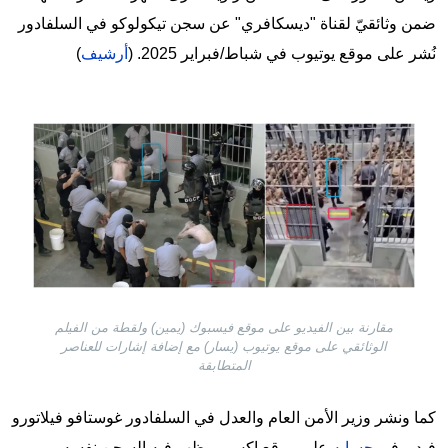
ضمن وثائقيّ لقناة "ديسكافري" عن سجن تيكولوكو في السلفادور
نُشر على موقع يوتيوب في شباط/فبراير 2025. (
أرشيف
)
Image
مقارنة بين الفيديو على موقع فيسبوك (يمين) ولقطة من الفيلم
الوثائقي على موقع يوتيوب (يسار) مع إضافة إشارات للعناصر
المتطابقة
كما ونشر وزير الأمن العام والعدل في السلفادور غوستافو فيلاتورو
فيديو في
حسابه
على موقع إكس، ويظهر فيه السجن نفسه