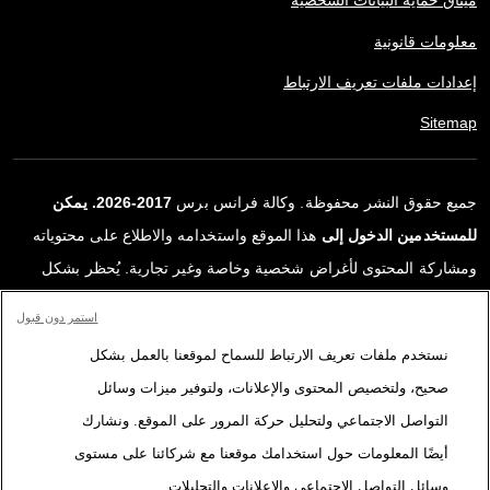
ميثاق حماية البيانات الشخصية
معلومات قانونية
إعدادات ملفات تعريف الارتباط
Sitemap
جميع حقوق النشر محفوظة. وكالة فرانس برس
2017-2026. يمكن
للمستخدمين الدخول إلى
هذا الموقع واستخدامه والاطلاع على محتوياته
ومشاركة المحتوى لأغراض شخصية وخاصة وغير تجارية. يُحظر بشكل
قاطع أي استعمالٍ آخر، ولا سيما نشر أو توزيع أو استخدام محتوى هذا
استمر دون قبول
الموقع، كليًا أو جزئيًا، لأي غرض آخر و/أو بأي وسيلة أخرى، دون اتفاقية
نستخدم ملفات تعريف الارتباط للسماح لموقعنا بالعمل بشكل
ترخيص محددة موقعة مع وكالة فرانس برس. المواد والروابط الواردة في
صحيح، ولتخصيص المحتوى والإعلانات، ولتوفير ميزات وسائل
التقارير، والتي لم تنتجها وكالة فرانس برس، مستخدمة فقط وبالقدر
التواصل الاجتماعي ولتحليل حركة المرور على الموقع. ونشارك
اللازم كعناصر إثبات لمحتوى هذه التقارير. لم تحصل فرانس برس على أي
أيضًا المعلومات حول استخدامك موقعنا مع شركائنا على مستوى
حقوق من المؤلفين أو مالكي حقوق النشر لهذا المحتوى ولا تتحمّل أي
وسائل التواصل الاجتماعي والإعلانات والتحليلات.