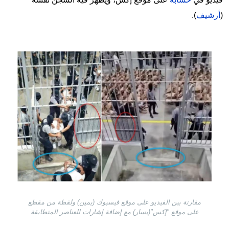
(
أرشيف
).
Image
مقارنة بين الفيديو على موقع فيسبوك (يمين) ولقطة من مقطع
على موقع "إكس"(يسار) مع إضافة إشارات للعناصر المتطابقة