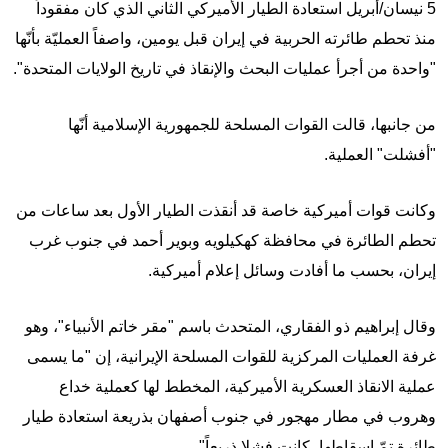
5 نيسان/أبريل استعادة الطيار الأميركي الثاني الذي كان مفقوداً
منذ تحطم طائرته الحربية في إيران قبل يومين، واصفاً العمليّة بأنّها
"واحدة من أجرأ عمليات البحث والإنقاذ في تاريخ الولايات المتحدة".
من جانبها، قالت القوات المسلحة للجمهورية الإسلامية أنّها
"أفشلت" العملية.
وكانت قوات أميركية خاصة قد أنقذت الطيار الأول بعد ساعات من
تحطم الطائرة في محافظة كهكيلويه وبوير أحمد في جنوب غرب
إيران، بحسب ما أفادت وسائل إعلام أميركية.
وقال إبراهيم ذو الفقاري، المتحدث باسم "مقر خاتم الأنبياء"، وهو
غرفة العمليات المركزية للقوات المسلحة الإيرانية، إن "ما يسمى
عملية الانقاذ العسكرية الأميركية، المخطط لها كعملية خداع
وهروب في مطار مهجور في جنوب أصفهان بذريعة استعادة طيار
طائرة تمّ إسقاطها، كانت فشلا ذريعاً".