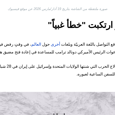
صورة ملتقطة من الشاشة بتاريخ 19 آذار/مارس 2026 عن موقع فيسبوك
ارتكبت "خطأ غبياً"
التواصل باللغة العربيّة وبلغات
أخرى
حول
العالم
، في وقتٍ رفض فيه
 دعوات الرئيس الأميركي دونالد ترامب للمساعدة في إعادة فتح مضيق ه
وبات مضيق هرمز 
للسفن الساعية لعبوره.