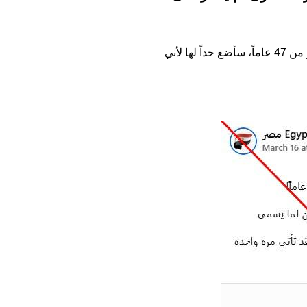
المنسوب لترامب "هذه الحرب أشعلها باراك حسين أوباما وجو بايدن، ونحن نخوضها منذ أكثر من 47 عاماً، سأضع حداً لها لأني