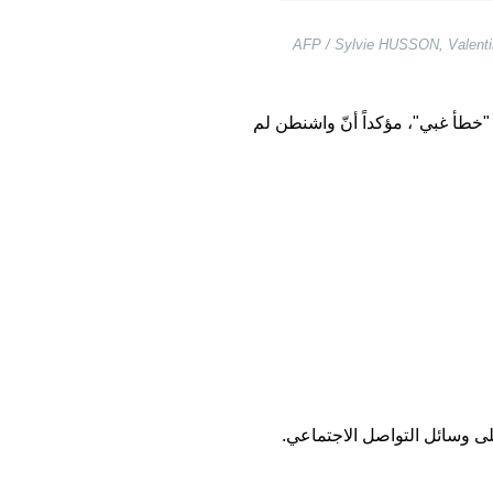
يق هرمز، وهو ممر مائي حيوي تمر عبره شحنات النفط العالمية التي تربط الخليج العربي وخليج عُمان. (AFP / Sylvie HUSSON, Valentina
أنه "خطأ غبي"، مؤكداً أنّ واشنطن لم
لى وسائل التواصل الاجتماعي.