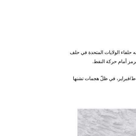
 حلفاء الولايات المتحدة في حلف
رمز أمام حركة النفط.
مغلقا عملياً منذ اندلاع الحرب التي شنتها الولايات المتحدة وإسرائيل على إيران في 28 شباط/فبراير، في ظلّ هجمات تشنها