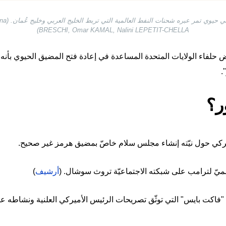
خريطة لمض
BRESCHI, Omar KAMAL, Nalini LEPETIT-CHELLA)
آذار/مارس رفض حلفاء الولايات المتحدة المساعدة في إعادة فتح المضيق الحيوي ب
.
ر؟
ميركي حول نيّته إنشاء مجلس سلام خاصّ بمضيق هرمز غير صحيح.
يّ لترامب على شبكته الاجتماعيّة تروث سوشال. (
أرشيف
)
"فاكت بايس" التي توثّق تصريحات الرئيس الأميركي العلنية ونشاطه ع