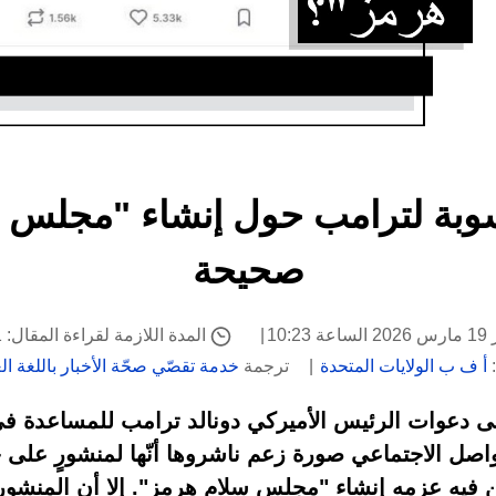
وبة لترامب حول إنشاء "مجلس 
صحيحة
10:
المدة اللازمة لقراءة المقال: 1 دقيقة
:
أ ف ب الولايات المتحدة
ترجمة
خدمة تقصّي صحّة الأخبار باللغة الع
على دعوات الرئيس الأميركي دونالد ترامب للمساعدة ف
اصل الاجتماعي صورة زعم ناشروها أنّها لمنشورٍ عل
ن فيه عزمه إنشاء "مجلس سلام هرمز". إلا أن المنشور