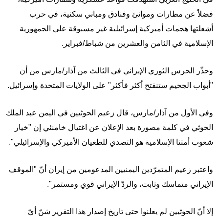
فضلاً عن مطارات وموانئ وفنادق ومباني سكنية، في حرب
أشعلتها هجمات أميركية إسرائيلية غير مسبوقة على الجمهورية
الإسلامية في الثامن والعشرين من شباط/فبراير.
وحذّر الحرس الثوري الإيراني في الثالث من آذار/مارس من أن
"أبواب الجحيم ستنفتح أكثر فأكثر" على الولايات المتحدة وإسرائيل.
وفي الأول من آذار/مارس، قال زعيم الحوثيين في اليمن عبد الملك
الحوثي في كلمة مصورة بعد الإعلان عن اغتيال خامنئي إن "خيار
شعوب أمتنا الإسلامية هو التصدي للطغيان الأميركي والإسرائيلي".
واعتبر زعيم المتمرّدين اليمنيين المدعومين من إيران أنّ "الموقف
الإيراني متماسك وثابت، والردّ الإيراني قوي ومستمر".
إلا أنّ الحوثيين لم يعلنوا حتى تاريخ إصدار هذا التقرير شنّ أيّ