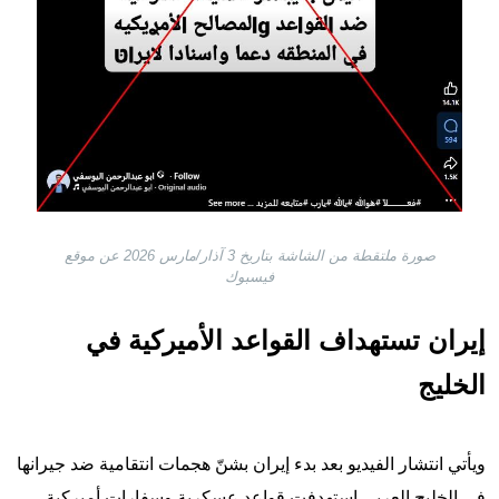
صورة ملتقطة من الشاشة بتاريخ 3 آذار/مارس 2026 عن موقع
فيسبوك
إيران تستهداف القواعد الأميركية في
الخليج
ويأتي انتشار الفيديو بعد بدء إيران بشنّ هجمات انتقامية ضد جيرانها
في الخليج العربي استهدفت قواعد عسكرية وسفارات أميركية،