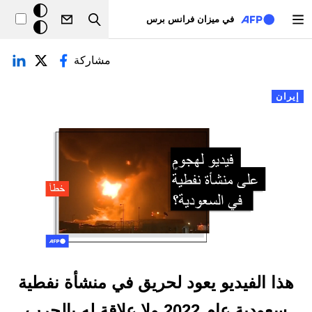
تجاوز إلى المحتوى الرئيسي
خلفيّة
في ميزان فرانس برس
Search
داكنة
لتبويبات الأساسية
مشاركة
إيران
هذا الفيديو يعود لحريق في منشأة نفطية
سعودية عام 2022 ولا علاقة له بالحرب