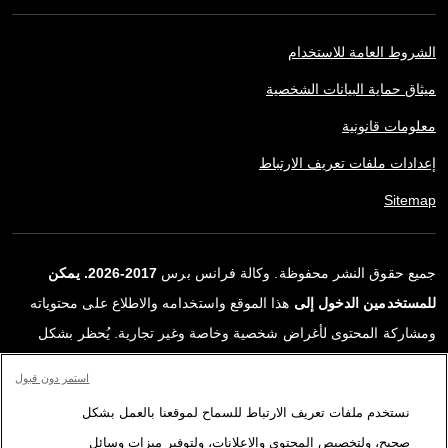
الشروط العامة للاستخدام
ميثاق حماية البيانات الشخصية
معلومات قانونية
إعدادات ملفات تعريف الارتباط
Sitemap
جميع حقوق النشر محفوظة. وكالة فرانس برس
2017-2026. يمكن
للمستخدمين الدخول إلى
هذا الموقع واستخدامه والاطلاع على محتوياته
ومشاركة المحتوى لأغراض شخصية وخاصة وغير تجارية. يُحظر بشكل
قاطع أي استعمالٍ آخر، ولا سيما نشر أو توزيع أو استخدام محتوى هذا
استمر دون قبول
الموقع، كليًا أو جزئيًا، لأي غرض آخر و/أو بأي وسيلة أخرى، دون اتفاقية
نستخدم ملفات تعريف الارتباط للسماح لموقعنا بالعمل بشكل
ترخيص محددة موقعة مع وكالة فرانس برس. المواد والروابط الواردة في
صحيح، ولتخصيص المحتوى والإعلانات، ولتوفير ميزات وسائل