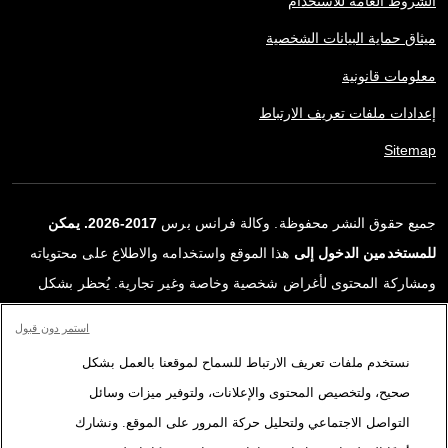
الشروط العامة للاستخدام
ميثاق حماية البيانات الشخصية
معلومات قانونية
إعدادات ملفات تعريف الارتباط
Sitemap
جميع حقوق النشر محفوظة. وكالة فرانس برس
2017-2026. يمكن
للمستخدمين الدخول إلى
هذا الموقع واستخدامه والاطلاع على محتوياته
ومشاركة المحتوى لأغراض شخصية وخاصة وغير تجارية. يُحظر بشكل
قاطع أي استعمالٍ آخر، ولا سيما نشر أو توزيع أو استخدام محتوى هذا
استمر دون قبول
الموقع، كليًا أو جزئيًا، لأي غرض آخر و/أو بأي وسيلة أخرى، دون اتفاقية
نستخدم ملفات تعريف الارتباط للسماح لموقعنا بالعمل بشكل
ترخيص محددة موقعة مع وكالة فرانس برس. المواد والروابط الواردة في
صحيح، ولتخصيص المحتوى والإعلانات، ولتوفير ميزات وسائل
التقارير، والتي لم تنتجها وكالة فرانس برس، مستخدمة فقط وبالقدر
التواصل الاجتماعي ولتحليل حركة المرور على الموقع. ونشارك
اللازم كعناصر إثبات لمحتوى هذه التقارير. لم تحصل فرانس برس على أي