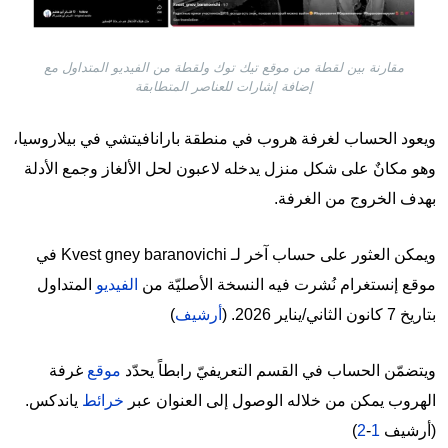
مقارنة بين لقطة من موقع تيك توك ولقطة من الفيديو المتداول مع
إضافة إشارات للعناصر المتطابقة
ويعود الحساب لغرفة هروب في منطقة بارانافيتشي في بيلاروسيا،
وهو مكانٌ على شكل منزل يدخله لاعبون لحل الألغاز وجمع الأدلة
بهدف الخروج من الغرفة.
ويمكن العثور على حساب آخر لـ Kvest gney baranovichi في
موقع إنستغرام نُشرت فيه النسخة الأصليّة من
الفيديو
المتداول
بتاريخ 7 كانون الثاني/يناير 2026. (
أرشيف
)
ويتضمّن الحساب في القسم التعريفيّ رابطاً يحدّد
موقع
غرفة
الهروب يمكن من خلاله الوصول إلى العنوان عبر
خرائط
ياندكس.
(أرشيف
1
-
2
)