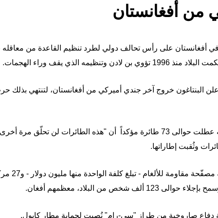
ي من أفغانستان
نظيمه الذي يقف وراء الهجمات.
وأعلن الجيش الأميركي آنذاك أنّ قواته عطلت حوالى 73 طائرة مؤكداً أن "هذه الطائرا
رات وثُقبت إطاراتها.
وعطّل الجيش ا
خص من البلاد، معظمهم أفغان.
مة دفاع صاروخية من طراز "سي-رام" نُصبت لحماية مطار كابول.