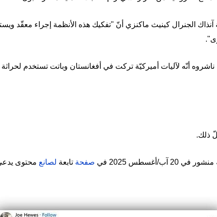
 آنذاك الجنرال كينيث ماكنزي أنّ "تفكيك هذه الأنظمة إجراء معقّد ويستغر
ى".
ناشروه أنّه لآليات أميركيّة تركت في أفغانستان وباتت تستخدم لحراثة
لّ ذلك.
ب/أغسطس 2025 في
صفحة
تابعة
لصانع
محتوى يدعى 