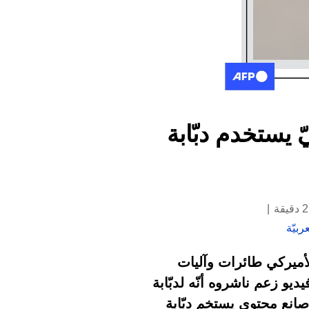
 يستخدم دبّابة
ربيّة
تان في آب/أغسطس 2021، عطّل الجيش الأميركي طائرات وآليات
و زعم ناشروه أنّه لدبّابة
صانع محتوى يستخم دبّابة