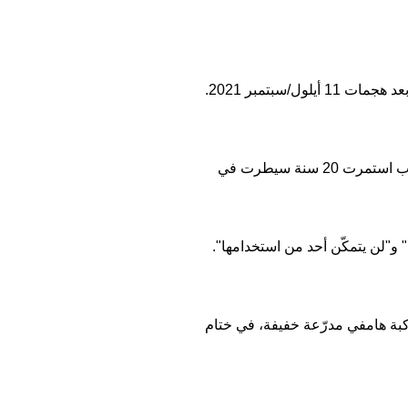
وقد تدخّلت الولايات المتّحدة عسكرياً في أفغانستان على رأس تحالف دولي لطرد تنظيم القاعدة من معاقله بعد هجمات 11 أيلول/سبتمبر 2021.
وفي الثلاثين من آب/أغسطس 2021 أعلن البنتاغون خروج آخر جندي أميركي من أفغانستان، لتنتهي بذلك حرب استمرت 20 سنة سيطرت في
ت لن تحلّق مرة أخرى" و"لن يتمكّن أحد من استخدامها".
لأميركي أيضاً 70 عربة مصفّحة مقاومة للألغام - تبلغ كلفة الواحدة منها مليون دولار - و27 مركبة هامفي مدرّعة خفيفة، في ختام