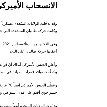
الانسحاب الأميرك
وكانت حركة طالبان المتشددة التي حكمت البلاد منذ 1996 تؤوي بن لادن وت
أعقابها حركة طالبان على البلاد.
وحُطّمت نوافذ قمرات القيادة في الطائ
جسر جوي أقيم على مدى أسبوعين وسمح بإجلاء حوالى 123 ألف ش
ودمّرت الولايات المتحدة أيضاً منظو