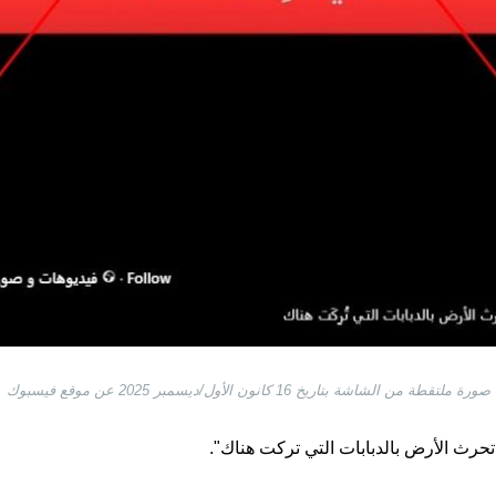
صورة ملتقطة من الشاشة بتاريخ 16 كانون الأول/ديسمبر 2025 عن موقع فيسبوك
تحرث الأرض بالدبابات التي تركت هناك".