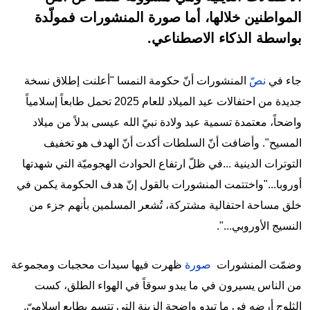
المواطنين خلالها، أما صورة المنشورات فمولّدة
بواسطة الذكاء الاصطناعي.
جاء في
نصّ
المنشورات أنّ حكومة النمسا "أعلنت إطلاق نسخة
جديدة من احتفالات عيد الميلاد للعام 2025 تحمل طابعاً إسلامياً
واضحاً، معتمدة تسمية عيد ولادة نبيّ الله عيسى بدلاً من ميلاد
المسيح". وأضافت أنّ السلطات أكدت أنّ الهدف هو تخفيف
التوترات الدينية ...في ظلّ ارتفاع الحوادث الهجوميّة التي شهدتها
أوروبا..."واختتمت المنشورات بالقول إنّ هدف الحكومة يكمن في
خلق مساحة احتفالية مشتركة، تُشعر المسلمين بأنهم جزء من
النسيج الأوروبي...".
وضمّت المنشورات
صورة
ظهرت فيها سيدات محجبات ومجموعة
من الناس يسيرون في ما يبدو سوقاً في الهواء الطلق، كست
الثلوج أرضه في ما تبدو واضحة الزينة التي تتسم بطابع إسلاميّ.