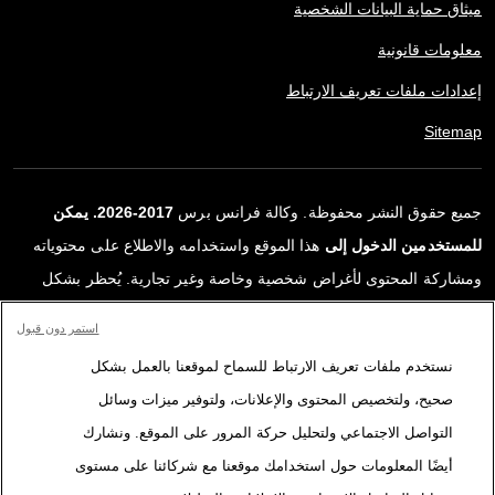
ميثاق حماية البيانات الشخصية
معلومات قانونية
إعدادات ملفات تعريف الارتباط
Sitemap
جميع حقوق النشر محفوظة. وكالة فرانس برس
2017-2026. يمكن
للمستخدمين الدخول إلى
هذا الموقع واستخدامه والاطلاع على محتوياته
ومشاركة المحتوى لأغراض شخصية وخاصة وغير تجارية. يُحظر بشكل
قاطع أي استعمالٍ آخر، ولا سيما نشر أو توزيع أو استخدام محتوى هذا
استمر دون قبول
الموقع، كليًا أو جزئيًا، لأي غرض آخر و/أو بأي وسيلة أخرى، دون اتفاقية
نستخدم ملفات تعريف الارتباط للسماح لموقعنا بالعمل بشكل
ترخيص محددة موقعة مع وكالة فرانس برس. المواد والروابط الواردة في
صحيح، ولتخصيص المحتوى والإعلانات، ولتوفير ميزات وسائل
التقارير، والتي لم تنتجها وكالة فرانس برس، مستخدمة فقط وبالقدر
التواصل الاجتماعي ولتحليل حركة المرور على الموقع. ونشارك
اللازم كعناصر إثبات لمحتوى هذه التقارير. لم تحصل فرانس برس على أي
أيضًا المعلومات حول استخدامك موقعنا مع شركائنا على مستوى
حقوق من المؤلفين أو مالكي حقوق النشر لهذا المحتوى ولا تتحمّل أي