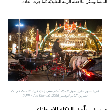
النمسا ويمكن ملاحظة الزينة التقليديّة كما جرت العادة.
Image
عربة خيول خارج سوق الميلاد أمام مبنى بلديّة فيينا، النمسا، في 27
تشرين الناني/نوفمبر 2025. (AFP / Joe Klamar)
صورة مولّدة بالذكاء الاصطناعي