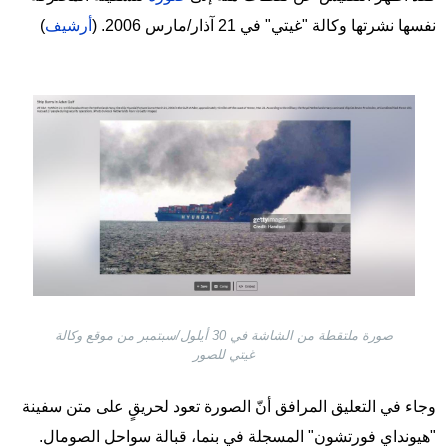
نفسها نشرتها وكالة "غيتي" في 21 آذار/مارس 2006. (
أرشيف
)
Image
صورة ملتقطة من الشاشة في 30 أيلول/سبتمبر من موقع وكالة
غيتي للصور
وجاء في التعليق المرافق أنّ الصورة تعود لحريقٍ على متن سفينة
"هيونداي فورتشون" المسجلة في بنما، قبالة سواحل الصومال.