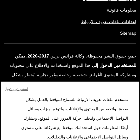
معلومات قانونية
إعدادات ملفات تعريف الارتباط
Sitemap
جميع حقوق النشر محفوظة. وكالة فرانس برس
2017-2026. يمكن
للمستخدمين الدخول إلى
هذا الموقع واستخدامه والاطلاع على محتوياته
ومشاركة المحتوى لأغراض شخصية وخاصة وغير تجارية. يُحظر بشكل
قاطع أي استعمالٍ آخر، ولا سيما نشر أو توزيع أو استخدام محتوى هذا
استمر دون قبول
الموقع، كليًا أو جزئيًا، لأي غرض آخر و/أو بأي وسيلة أخرى، دون اتفاقية
نستخدم ملفات تعريف الارتباط للسماح لموقعنا بالعمل بشكل
ترخيص محددة موقعة مع وكالة فرانس برس. المواد والروابط الواردة في
صحيح، ولتخصيص المحتوى والإعلانات، ولتوفير ميزات وسائل
التقارير، والتي لم تنتجها وكالة فرانس برس، مستخدمة فقط وبالقدر
التواصل الاجتماعي ولتحليل حركة المرور على الموقع. ونشارك
اللازم كعناصر إثبات لمحتوى هذه التقارير. لم تحصل فرانس برس على أي
أيضًا المعلومات حول استخدامك موقعنا مع شركائنا على مستوى
حقوق من المؤلفين أو مالكي حقوق النشر لهذا المحتوى ولا تتحمّل أي
وسائل التواصل الاجتماعي والإعلانات والتحليلات.