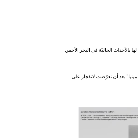
2، ما ينفي أي صلة لها بالأحداث الحاليّة في البحر الأحمر.
مينيا" بعد أن تعرّضت لانفجار على