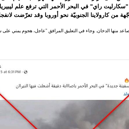
سكارليت راي" في البحر الأحمر التي ترفع علم ليبيريا. إ
هة من كارولاينا الجنوبيّة نحو أوروبا وقد تعرّضت لانفجار ع
عد منها الدخان. وجاء في التعليق المرافق "عاجل، هجوم يمني على سف