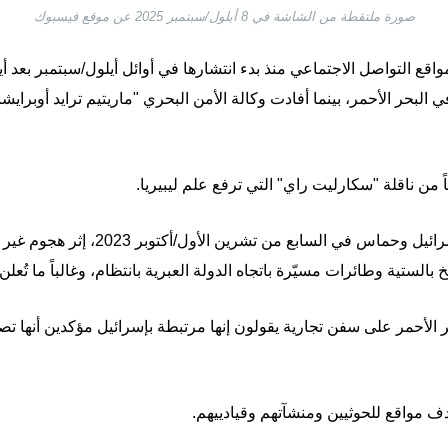
صورة ملتقطة من الشاشة في 8 أيلول/سبتمبر 2025 عن موقع فيسبوك
ع التواصل الاجتماعي منذ بدء انتشارها في أوائل أيلول/سبتمبر بعد أي
في البحر الأحمر، بينما أفادت وكالة الأمن البحري "ماريتيم ترايد أوبرايش
من ناقلة "سكارليت راي" التي ترفع علم ليبيريا.
ومنذ بدء الحرب في قطاع غزة بين إسرائيل 
لستية وطائرات مسيّرة باتجاه الدولة العبرية بانتظام، وغالباً ما تُعلن
 الأحمر على سفن تجارية يقولون إنها مرتبطة بإسرائيل مؤكدين أنها ت
ف مواقع للحوثيين ومنشآتهم وقيادييهم.