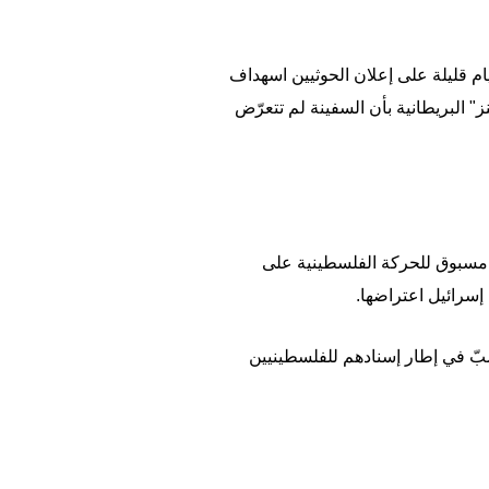
ام قليلة على إعلان الحوثيين اسهداف
نز" البريطانية بأن السفينة لم تتعرّض
وحماس في السابع من تشرين الأول/أكتوبر 2023، إثر هجوم غير مسبوق للحركة الفلسطينية على
 إسرائيل اعتراضها.
صبّ في إطار إسنادهم للفلسطينيين