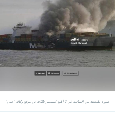
صورة ملتقطة من الشاشة في 8 أيلول/سبتمبر 2025 عن موقع وكالة "غيتي"