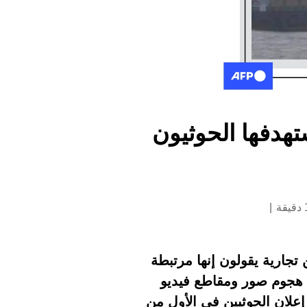
ست لسفينة استهدفها الحوثيون
جارية يقولون إنها مرتبطة
ّ هجوم صور ومقاطع فيديو
علان الحوثيين في الأول من