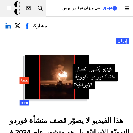
تجاوز إلى المحتوى الرئيسي
خلفيّة
في ميزان فرانس برس
Search
داكنة
لتبويبات الأساسية
مشاركة
إيران
هذا الفيديو لا يصوّر قصف منشأة فوردو
النوويّة الإيرانيّة بل هو منشور عام 2024 في