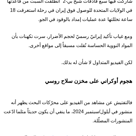
شاركت فيها سبع قاذفات شبح بي-2" انطلقت السبت من قاعدتها
في الولايات المتحدة للوصول فوق إيران في رحلة استغرقت 18
ساعة تخللتها عدة عمليات إمداد بالوقود في الجو.
ومع غياب تأكيد إيرانيّ رسميّ لحجم الأضرار، سرت تكهنات بأن
المواد النووية الحساسة نُقلت مسبقاً إلى مواقع أخرى.
لكن الفيديو المتداول لا شأن له بذلك.
هجوم أوكراني على مخزن سلاح روسي
فالتفتيش عن مشاهد من الفيديو على محرّكات البحث يظهر أنه
منشور في أيلول/سبتمبر 2024، ما ينفي أن يكون حديثاً مثلما ادّعت
المنشورات المضلّلة.