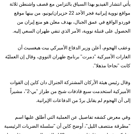
يأتي انتشار الفيديو بهذا السياق بالتزامن مع قصف واشنطن ثلاثة
مواقع نووية إيرانية فجر الأحد 22 حزيران/يونيو، من بينها موقع
فوردو الواقع في عمق الجبال، بهدف معلن هو منع إيران من
الحصول على قنبلة نووية، الأمر الذي تنفي طهران السعي إليه.
وعقب الهجوم، أعلن وزير الدفاع الأميركي بيت هيغسيث أن
الغارات الأميركية "دمرت" برنامج طهران النووي، وقال إن العمليّة
كانت "نجاحا مذهلا".
وقال رئيس هيئة الأركان المشتركة الجنرال دان كاين إن القوات
الأميركية استخدمت سبع قاذفات شبح من طراز "بي-2"، مشيراً
إلى أن الهجوم لم يقابل بردّ من الدفاعات الإيرانية.
وفي معرض كشفه تفاصيل عن العملية التي أطلق عليها اسم
"مطرقة منتصف الليل"، أوضح كاين أن "سلسلة الضربات الرئيسية