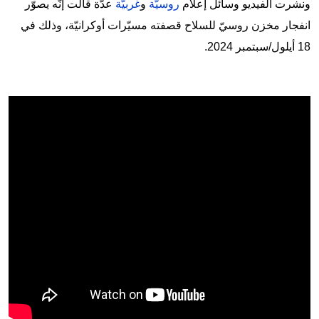
ونشرت الفيديو وسائل إعلام
روسيّة
و
غربيّة
عدّة قالت إنّه يصوّر
انفجار مخزن روسيّ للسلاح قصفته مسيّرات أوكرانيّة، وذلك في
18 أيلول/سبتمبر 2024.