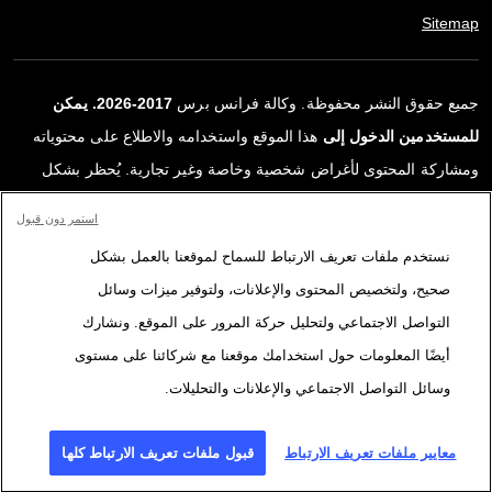
Sitemap
جميع حقوق النشر محفوظة. وكالة فرانس برس
2017-2026. يمكن
للمستخدمين الدخول إلى
هذا الموقع واستخدامه والاطلاع على محتوياته
ومشاركة المحتوى لأغراض شخصية وخاصة وغير تجارية. يُحظر بشكل
قاطع أي استعمالٍ آخر، ولا سيما نشر أو توزيع أو استخدام محتوى هذا
استمر دون قبول
الموقع، كليًا أو جزئيًا، لأي غرض آخر و/أو بأي وسيلة أخرى، دون اتفاقية
نستخدم ملفات تعريف الارتباط للسماح لموقعنا بالعمل بشكل
ترخيص محددة موقعة مع وكالة فرانس برس. المواد والروابط الواردة في
صحيح، ولتخصيص المحتوى والإعلانات، ولتوفير ميزات وسائل
التقارير، والتي لم تنتجها وكالة فرانس برس، مستخدمة فقط وبالقدر
التواصل الاجتماعي ولتحليل حركة المرور على الموقع. ونشارك
اللازم كعناصر إثبات لمحتوى هذه التقارير. لم تحصل فرانس برس على أي
أيضًا المعلومات حول استخدامك موقعنا مع شركائنا على مستوى
حقوق من المؤلفين أو مالكي حقوق النشر لهذا المحتوى ولا تتحمّل أي
وسائل التواصل الاجتماعي والإعلانات والتحليلات.
مسؤوليّة في هذا الصدد. وكالة فرانس برس وشعارها علامتان تجاريتان
مسجلتان.
معايير ملفات تعريف الارتباط
قبول ملفات تعريف الارتباط كلها