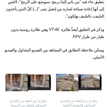
بتعليق جاء فيه "من يأتي إلينا برمح، سيوضع على الرمح"، لافتين
إلى أنها إعادة صياغة لعبارة من إنجيل متى "(...) كلّ الذين يأخذون
السّيف، بالسّيف يهلكون".
وذكر في التعليق أيضاً طائرة VT-40 وهي طائرة روسية بدون
طيار من طراز FPV.
ويمكن ملاحظة التطابق في المشاهد بين الفيديو المتداول والفيديو
الأصلي.
Image
Image
مقارنة بين لقطة من الفيديو
مقارنة بين لقطة من الفيديو
المتداول والنسخة الأصلية
المتداول ولقطة من النسخة