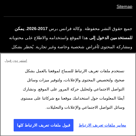
Sitemap
جميع حقوق النشر محفوظة. وكالة فرانس برس
2017-2026. يمكن
للمستخدمين الدخول إلى
هذا الموقع واستخدامه والاطلاع على محتوياته
ومشاركة المحتوى لأغراض شخصية وخاصة وغير تجارية. يُحظر بشكل
قاطع أي استعمالٍ آخر، ولا سيما نشر أو توزيع أو استخدام محتوى هذا
استمر دون قبول
الموقع، كليًا أو جزئيًا، لأي غرض آخر و/أو بأي وسيلة أخرى، دون اتفاقية
نستخدم ملفات تعريف الارتباط للسماح لموقعنا بالعمل بشكل
ترخيص محددة موقعة مع وكالة فرانس برس. المواد والروابط الواردة في
صحيح، ولتخصيص المحتوى والإعلانات، ولتوفير ميزات وسائل
التقارير، والتي لم تنتجها وكالة فرانس برس، مستخدمة فقط وبالقدر
التواصل الاجتماعي ولتحليل حركة المرور على الموقع. ونشارك
اللازم كعناصر إثبات لمحتوى هذه التقارير. لم تحصل فرانس برس على أي
أيضًا المعلومات حول استخدامك موقعنا مع شركائنا على مستوى
حقوق من المؤلفين أو مالكي حقوق النشر لهذا المحتوى ولا تتحمّل أي
وسائل التواصل الاجتماعي والإعلانات والتحليلات.
مسؤوليّة في هذا الصدد. وكالة فرانس برس وشعارها علامتان تجاريتان
مسجلتان.
معايير ملفات تعريف الارتباط
قبول ملفات تعريف الارتباط كلها