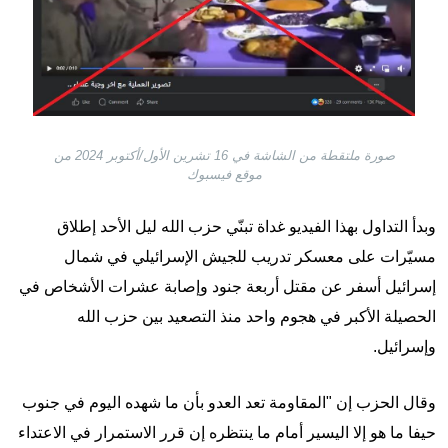
صورة ملتقطة من الشاشة في 16 تشرين الأول/أكتوبر 2024 من
موقع فيسبوك
وبدأ التداول بهذا الفيديو غداة تبنّي حزب الله ليل الأحد إطلاق
مسيّرات على معسكر تدريب للجيش الإسرائيلي في شمال
إسرائيل أسفر عن مقتل أربعة جنود وإصابة عشرات الأشخاص في
الحصيلة الأكبر في هجوم واحد منذ التصعيد بين حزب الله
وإسرائيل.
وقال الحزب إن "المقاومة تعد العدو بأن ما شهده اليوم في جنوب
حيفا ما هو إلا اليسير أمام ما ينتظره إن قرر الاستمرار في الاعتداء