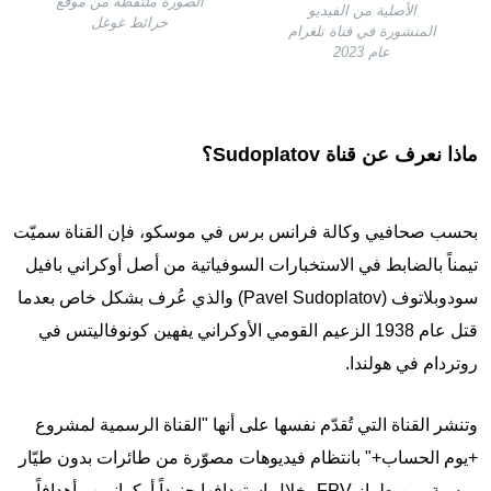
الصورة ملتقطة من موقع
الأصلية من الفيديو
خرائط غوغل
المنشورة في قناة تلغرام
عام 2023
ماذا نعرف عن قناة Sudoplatov؟
بحسب صحافيي وكالة فرانس برس في موسكو، فإن القناة سميّت
تيمناً بالضابط في الاستخبارات السوفياتية من أصل أوكراني بافيل
سودوبلاتوف (Pavel Sudoplatov) والذي عُرف بشكل خاص بعدما
قتل عام 1938 الزعيم القومي الأوكراني يفهين كونوفاليتس في
روتردام في هولندا.
وتنشر القناة التي تُقدّم نفسها على أنها "القناة الرسمية لمشروع
+يوم الحساب+" بانتظام فيديوهات مصوّرة من طائرات بدون طيّار
روسية، من طراز FPV، خلال استهدافها جنوداً أوكرانيين وأهدافاً