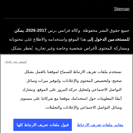
Sitemap
جميع حقوق النشر محفوظة. وكالة فرانس برس
2017-2026. يمكن
للمستخدمين الدخول إلى
هذا الموقع واستخدامه والاطلاع على محتوياته
ومشاركة المحتوى لأغراض شخصية وخاصة وغير تجارية. يُحظر بشكل
قاطع أي استعمالٍ آخر، ولا سيما نشر أو توزيع أو استخدام محتوى هذا
استمر دون قبول
الموقع، كليًا أو جزئيًا، لأي غرض آخر و/أو بأي وسيلة أخرى، دون اتفاقية
نستخدم ملفات تعريف الارتباط للسماح لموقعنا بالعمل بشكل
ترخيص محددة موقعة مع وكالة فرانس برس. المواد والروابط الواردة في
صحيح، ولتخصيص المحتوى والإعلانات، ولتوفير ميزات وسائل
التقارير، والتي لم تنتجها وكالة فرانس برس، مستخدمة فقط وبالقدر
التواصل الاجتماعي ولتحليل حركة المرور على الموقع. ونشارك
اللازم كعناصر إثبات لمحتوى هذه التقارير. لم تحصل فرانس برس على أي
أيضًا المعلومات حول استخدامك موقعنا مع شركائنا على مستوى
حقوق من المؤلفين أو مالكي حقوق النشر لهذا المحتوى ولا تتحمّل أي
وسائل التواصل الاجتماعي والإعلانات والتحليلات.
مسؤوليّة في هذا الصدد. وكالة فرانس برس وشعارها علامتان تجاريتان
مسجلتان.
معايير ملفات تعريف الارتباط
قبول ملفات تعريف الارتباط كلها