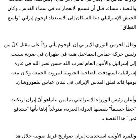
والنصف مساء، قبل أن تسمع الانفجارات في سماء القدس. وكان
الجيش الإسرائيلي دعا السكان إلى الاستعداد لهجوم إيراني "واسع
النطاق".
وقال الحرس الثوري الإيراني إن الهجوم يأتي ردّاً على مقتل كلّ من
رئيس حركة حماس اسماعيل هنية في طهران في ضربة نسبت
إلى إسرائيل والأمين العام لحزب الله حسن نصر الله في غارة
إسرائيلية استهدفت الضاحية الجنوبية لبيروت الجمعة وكان معه
يومها قائد فيلق القدس الإيراني في لبنان عباس نيلفوروشان.
وأعلن رئيس الوزراء الإسرائيلي بنيامين نتانياهو أنّ إيران ارتكبت
"خطأ جسيماً" بقصفها الدولة العبرية، متوعّداً إياها بأنها "ستدفع
ثمن" هذا القصف.
وللمرة الأولى، استخدمت إيران صواريخ فرط صوتية خلال هذا