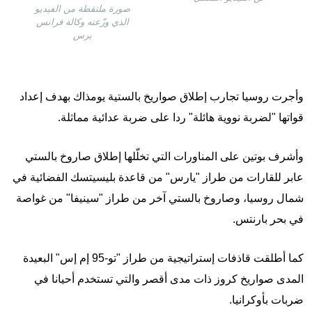
صورة ملتقطة من الفيديو
الذي وزّعته وكالة فرانس
برس
وأجرت روسيا تجارب إطلاق صواريخ بالستية يومذاك بهدف إعداد
قواتها "لضربة نووية هائلة" ردا على ضربة عدائية مماثلة.
وأشرف بوتين على المناورات التي تخلّلها إطلاق صاروخ بالستي
عابر للقارات من طراز "يارس" من قاعدة بليسيتسك الفضائية في
شمال روسيا، وصاروخ بالستي آخر من طراز "سينيفا" من غواصة
في بحر بارنتس.
كما أطلقت قاذفات إستراتيجية من طراز "تو-95 إم إس" البعيدة
المدى صواريخ كروز ذات مدى أقصر والتي تستخدم أحيانا في
ضربات بأوكرانيا.