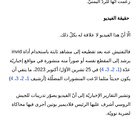
زعمت أنّها للردّ اليمنيّ.
حقيقة الفيديو
الّا أنّ هذا الفيديو لا علاقة له بكلّ ذلك.
فالتفتيش عنه بعد تقطيعه إلى مشاهد ثابتة باستخدام أداة invid
يرشد إلى المقطع نفسه أو صوراً منه منشورة في مواقع إخباريّة
عدّة (
1
،
2
،
3
،
4
) في 25 تشرين الأوّل/ أكتوبر 2023، ما ينفي أن
يكون حديثاً مثلما ادّعت المنشورات المضلّلة (أرشيف
1
،
2
،
3
،
4
)
وتشير التقارير الإخباريّة إلى أنّ الفيديو يصوّر تدريبات للجيش
الروسي أشرف عليها الرئيس فلاديمير بوتين أجرى فيها محاكاة
لضربة نوويّة.