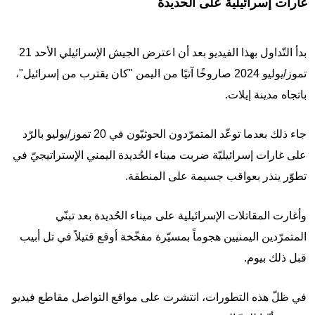
غارات إسرائيلية على الحديدة
بدأ التّداول بهذا الفيديو بعد أن اعترض الجيش الإسرائيلي الأحد 21
تموز/يوليو 2024 صاروخًا آتيًا من اليمن "كان يقترب من إسرائيل"،
باتجاه مدينة إيلات.
جاء ذلك بعدما توعّد المتمرّدون الحوثيّون في 20 تموز/يوليو بالرّد
على غارات إسرائيليّة ضربت ميناء الحُديدة اليمني الإستراتيجيّ في
تطوّر ينذر بعواقب جسيمة على المنطقة.
وأغارت المقاتلات الإسرائيلية على ميناء الحُديدة بعد تبنّي
المتمرّدين اليمنيين هجوماً بمسيّرة مفخّخة أوقع قتيلاً في تل أبيب
قبل ذلك بيوم.
في ظلّ هذه التطورات، انتشرت على مواقع التواصل مقاطع فيديو